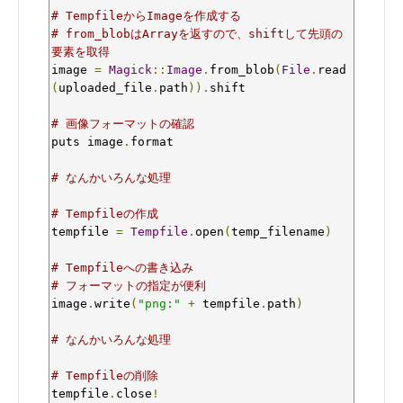
# TempfileからImageを作成する
# from_blobはArrayを返すので、shiftして先頭の
要素を取得
image 
=
Magick
::
Image
.
from_blob
(
File
.
read
(
uploaded_file
.
path
)).
shift

# 画像フォーマットの確認
puts image
.
format

# なんかいろんな処理
# Tempfileの作成
tempfile 
=
Tempfile
.
open
(
temp_filename
)
# Tempfileへの書き込み
# フォーマットの指定が便利
image
.
write
(
"png:"
+
 tempfile
.
path
)
# なんかいろんな処理
# Tempfileの削除
tempfile
.
close
!