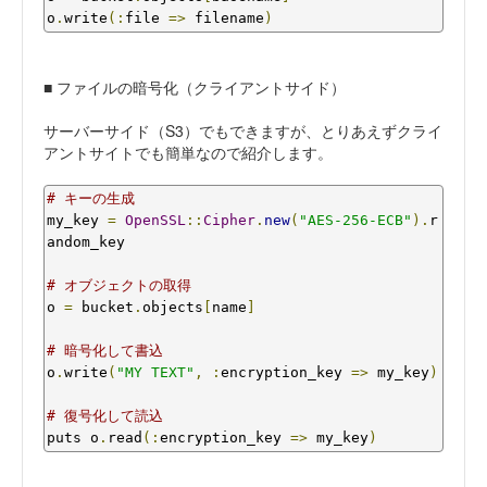
o
.
write
(:
file 
=>
 filename
)
■ ファイルの暗号化（クライアントサイド）
サーバーサイド（S3）でもできますが、とりあえずクライ
アントサイトでも簡単なので紹介します。
# キーの生成
my_key 
=
OpenSSL
::
Cipher
.
new
(
"AES-256-ECB"
).
r
andom_key

# オブジェクトの取得
o 
=
 bucket
.
objects
[
name
]
# 暗号化して書込
o
.
write
(
"MY TEXT"
,
:
encryption_key 
=>
 my_key
)
# 復号化して読込
puts o
.
read
(:
encryption_key 
=>
 my_key
)