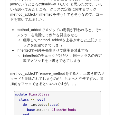
javaでいうところのfinalをやりたい）と思ったので、いろ
いろ調べてみたところ、クラスの定義に関するフック
method_addedとinheritedを使うとできそうなので、コー
ドを書いてみました。
method_addedでメソッドの定義が行われると、その
メソッドを削除して例外を発生させる
継承してmethod_addedを上書きすると上記チェ
ックを回避できてしまう
inheritedで例外を発生させて継承を禁止する
inheritedのチェックだけだと、同一クラスの再定
義でメソッドを上書きできてしまう
method_addedでremove_methodをすると、上書き前のメ
ソッドも削除されてしまうのが、ちょっと不便ですね。追
加前をフックできるといいのですが。。。
module
FinalClass
class
<<
self
def
 included
(
base
)
base
.
extend 
ClassMethods
end