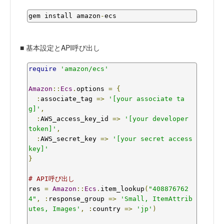
gem install amazon
-
ecs
■ 基本設定とAPI呼び出し
require
'amazon/ecs'
Amazon
::
Ecs
.
options 
=
{
:
associate_tag 
=>
'[your associate ta
g]'
,
:
AWS_access_key_id 
=>
'[your developer 
token]'
,
:
AWS_secret_key 
=>
'[your secret access 
key]'
}
# API呼び出し
res 
=
Amazon
::
Ecs
.
item_lookup
(
"408876762
4"
,
:
response_group 
=>
'Small, ItemAttrib
utes, Images'
,
:
country 
=>
'jp'
)