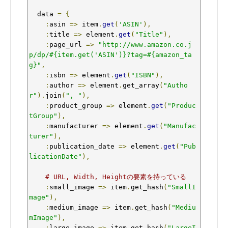
  data 
=
{
:
asin 
=>
 item
.
get
(
'ASIN'
),
:
title 
=>
 element
.
get
(
"Title"
),
:
page_url 
=>
"http://www.amazon.co.j
p/dp/#{item.get('ASIN')}?tag=#{amazon_ta
g}"
,
:
isbn 
=>
 element
.
get
(
"ISBN"
),
:
author 
=>
 element
.
get_array
(
"Autho
r"
).
join
(
", "
),
:
product_group 
=>
 element
.
get
(
"Produc
tGroup"
),
:
manufacturer 
=>
 element
.
get
(
"Manufac
turer"
),
:
publication_date 
=>
 element
.
get
(
"Pub
licationDate"
),
# URL, Width, Heightの要素を持っている
:
small_image 
=>
 item
.
get_hash
(
"SmallI
mage"
),
:
medium_image 
=>
 item
.
get_hash
(
"Mediu
mImage"
),
:
large_image 
=>
 item
.
get_hash
(
"LargeI