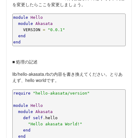
を変更したらここを変更しましょう。
module
Hello
module
Akasata
    VERSION 
=
"0.0.1"
end
end
■ 処理の記述
lib/hello-akasata.rbの内容を書き換えてください。とりあ
えず、hello worldです。
require
"hello-akasata/version"
module
Hello
module
Akasata
def
self
.
hello

"Hello akasata World!"
end
end