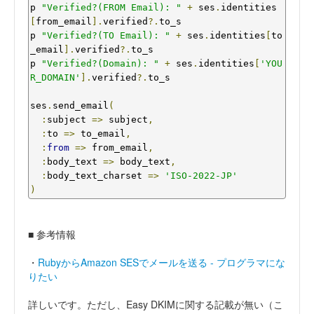
p 
"Verified?(FROM Email): "
+
 ses
.
identities
[
from_email
].
verified
?.
to_s

p 
"Verified?(TO Email): "
+
 ses
.
identities
[
to
_email
].
verified
?.
to_s

p 
"Verified?(Domain): "
+
 ses
.
identities
[
'YOU
R_DOMAIN'
].
verified
?.
to_s

ses
.
send_email
(
:
subject 
=>
 subject
,
:
to 
=>
 to_email
,
:
from
=>
 from_email
,
:
body_text 
=>
 body_text
,
:
body_text_charset 
=>
'ISO-2022-JP'
)
■ 参考情報
・
RubyからAmazon SESでメールを送る - プログラマにな
りたい
詳しいです。ただし、Easy DKIMに関する記載が無い（こ