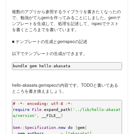
複数のアプリから参照するライブラリを書きたくなったの
で、勉強がてらgemを作ってみることにしました。gemテ
ンプレートを生成して、処理を記述して、rspecでテスト
を書くところまでを書いています。
■ テンプレートの生成とgemspecの記述
以下でテンプレートの生成ができます。
bundle gem hello
-
akasata
hello-akasata.gemspecの内容です。TODOと書いてある
ところを書き換えましょう。
# -*- encoding: utf-8 -*-
require
File
.
expand_path
(
'../lib/hello-akasat
a/version'
,
 __FILE__
)
Gem
::
Specification
.
new
do
|
gem
|
  gem
.
authors       
=
[
"akasata"
]