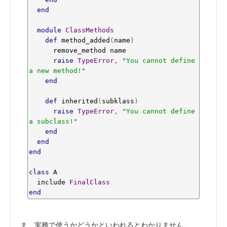
end
module
ClassMethods
def
 method_added
(
name
)
      remove_method name

raise
TypeError
,
"You cannot define 
a new method!"
end
def
 inherited
(
subklass
)
raise
TypeError
,
"You cannot define 
a subclass!"
end
end
end
class
 A

  include 
FinalClass
end
ま、実務で使うかどうかといわれるとわかりません