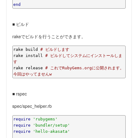
end
■ ビルド
rakeでビルドを行うことができます。
rake build 
# ビルドします
rake install 
# ビルドしてシステムにインストールしま
す
rake release 
# これでRubyGems.orgに公開されます。
今回はやってませんw
■ rspec
spec/spec_helper.rb
require
'rubygems'
require
'bundler/setup'
require
'hello-akasata'