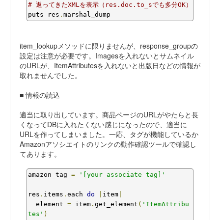
# 返ってきたXMLを表示（res.doc.to_sでも多分OK）
puts res
.
marshal_dump
item_lookupメソッドに限りませんが、response_groupの
設定は注意が必要です。Imagesを入れないとサムネイル
のURLが、ItemAttributesを入れないと出版日などの情報が
取れませんでした。
■ 情報の読込
適当に取り出しています。商品ページのURLがやたらと長
くなってDBに入れたくない感じになったので、適当に
URLを作ってしまいました。一応、タグが機能しているか
Amazonアソシエイトのリンクの動作確認ツールで確認し
てあります。
amazon_tag 
=
'[your associate tag]'
res
.
items
.
each 
do
|
item
|
  element 
=
 item
.
get_element
(
'ItemAttribu
tes'
)