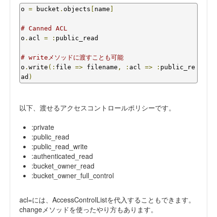
o 
=
 bucket
.
objects
[
name
]
# Canned ACL
o
.
acl 
=
:
public_read

# writeメソッドに渡すことも可能
o
.
write
(:
file 
=>
 filename
,
:
acl 
=>
:
public_re
ad
)
以下、渡せるアクセスコントロールポリシーです。
:private
:public_read
:public_read_write
:authenticated_read
:bucket_owner_read
:bucket_owner_full_control
acl=には、AccessControlListを代入することもできます。
changeメソッドを使ったやり方もあります。