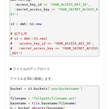
:
access_key_id 
=>
'YOUR_ACCESS_KEY_ID'
,
:
secret_access_key 
=>
'YOUR_SECRET_ACCESS_K
EY'
)
s3 
=
 AWS
::
S3
.
new
# 以下も可
# s3 = AWS::S3.new(
#   :access_key_id => 'YOUR_ACCESS_KEY_ID',
#   :secret_access_key => 'YOUR_SECRET_ACCESS
_KEY')
■ ファイルのアップロード
ファイルをS3に格納します。
bucket 
=
 s3
.
buckets
[
'yourbucketname'
]
filename 
=
"fullpath/filename.ext"
basename 
=
File
.
basename
(
filename
)
o 
=
 bucket
.
objects
[
basename
]