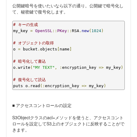
公開鍵暗号を使いたいなら以下の通り。公開鍵で暗号化し
て、秘密鍵で復号化します。
# キーの生成
my_key 
=
OpenSSL
::
PKey
::
RSA
.
new
(
1024
)
# オブジェクトの取得
o 
=
 bucket
.
objects
[
name
]
# 暗号化して書込
o
.
write
(
"MY TEXT"
,
:
encryption_key 
=>
 my_key
)
# 復号化して読込
puts o
.
read
(:
encryption_key 
=>
 my_key
)
■ アクセスコントロールの設定
S3Objectクラスのacl=メソッドを使うと、アクセスコント
ロールを設定してS3上のオブジェクトに反映することがで
きます。