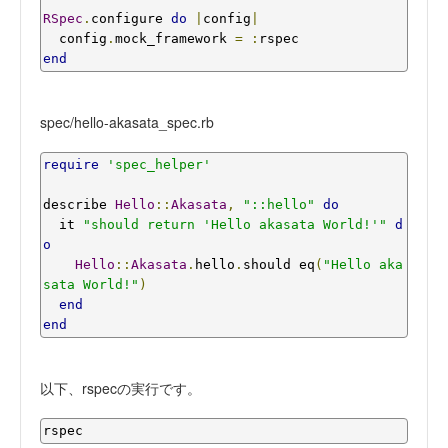
RSpec
.
configure 
do
|
config
|
  config
.
mock_framework 
=
:
end
spec/hello-akasata_spec.rb
require
'spec_helper'
describe 
Hello
::
Akasata
,
"::hello"
do
  it 
"should return 'Hello akasata World!'"
d
o
Hello
::
Akasata
.
hello
.
should eq
(
"Hello aka
sata World!"
)
end
end
以下、rspecの実行です。
rspec