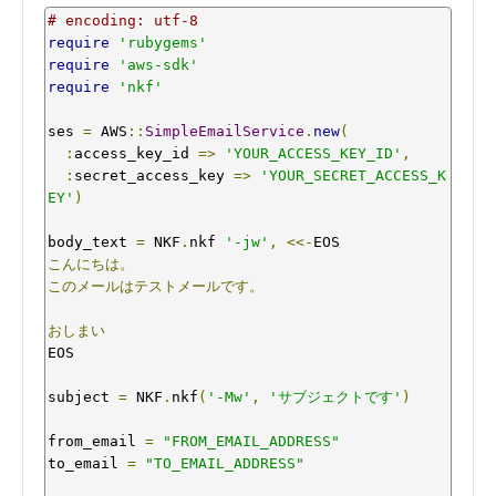
# encoding: utf-8
require
'rubygems'
require
'aws-sdk'
require
'nkf'
ses 
=
 AWS
::
SimpleEmailService
.
new
(
:
access_key_id 
=>
'YOUR_ACCESS_KEY_ID'
,
:
secret_access_key 
=>
'YOUR_SECRET_ACCESS_K
EY'
)
body_text 
=
 NKF
.
nkf 
'-jw'
,
<<-
こんにちは。
このメールはテストメールです。
おしまい
EOS

subject 
=
 NKF
.
nkf
(
'-Mw'
,
'サブジェクトです'
)
from_email 
=
"FROM_EMAIL_ADDRESS"
to_email 
=
"TO_EMAIL_ADDRESS"