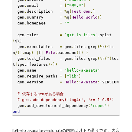
  gem
.
email         
=
[
"*@*.*"
]
  gem
.
description   
=
%
q
{
Test
Gem
.}
  gem
.
summary       
=
%
q
{
Hello
World
!}
  gem
.
homepage      
=
""
  gem
.
files         
=
`git ls-files`
.
split
(
$\)

  gem
.
executables   
=
 gem
.
files
.
grep
(%
r
{^
bi
n
/}).
map
{
|
f
|
File
.
basename
(
f
)
}
  gem
.
test_files    
=
 gem
.
files
.
grep
(%
r
{^(
tes
t
|
spec
|
features
)/})
  gem
.
name          
=
"hello-akasata"
  gem
.
require_paths 
=
[
"lib"
]
  gem
.
version       
=
Hello
::
Akasata
::
VERSION

# 依存するgemがある場合
# gem.add_dependency('log4r', '>= 1.0.5')
  gem
.
add_development_dependency
(
'rspec'
)
end
lib/hello-akasata/version.rbの内容は以下の通りです。内容