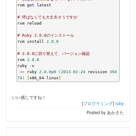
rvm 
get
 latest

# 呼ばなくても大丈夫そうですが
rvm reload

# Ruby 2.0.0のインストール
rvm install 
2.0
.
0
# 2.0.0に切り替えて、バージョン確認
rvm 
2.0
.
0
ruby 
-
v

=>
 ruby 
2.0
.
0p0
(
2013
-
02
-
24
 revision 
394
74
)
[
x86_64
-
linux
]
いい感じですね！
[
プログラミング
]
ruby
Posted by あかさた