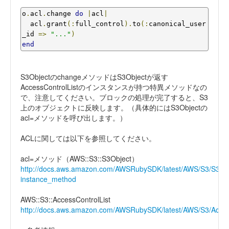
o
.
acl
.
change 
do
|
acl
|
  acl
.
grant
(:
full_control
).
to
(:
canonical_user
_id 
=>
"..."
)
end
S3ObjectのchangeメソッドはS3Objectが返す
AccessControlListのインスタンスが持つ特異メソッドなの
で、注意してください。ブロックの処理が完了すると、S3
上のオブジェクトに反映します。（具体的にはS3Objectの
acl=メソッドを呼び出します。）
ACLに関しては以下を参照してください。
acl=メソッド（AWS::S3::S3Object）
http://docs.aws.amazon.com/AWSRubySDK/latest/AWS/S3/S3Ob
instance_method
AWS::S3::AccessControlList
http://docs.aws.amazon.com/AWSRubySDK/latest/AWS/S3/Access