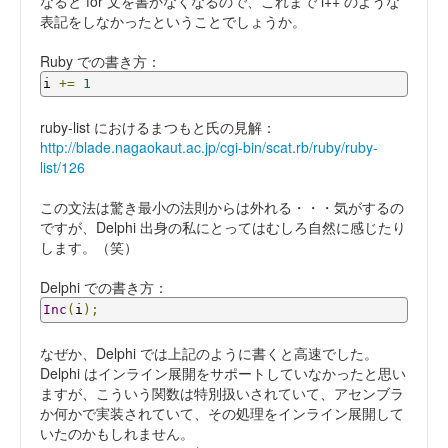
なると for 文を書かなくなるので、これまで i++ のような
表記をしなかったということでしょうか。
Ruby での書き方：
i 
+=
1
ruby-list におけるまつもと氏の見解：
http://blade.nagaokaut.ac.jp/cgi-bin/scat.rb/ruby/ruby-
list/126
この文法は驚き最小の法則からは外れる・・・気がするの
ですが、Delphi 出身の私にとってはむしろ自然に感じたり
します。（笑）
Delphi での書き方：
Inc
(
i
);
なぜか、Delphi では上記のように書くと高速でした。
Delphi はインライン展開をサポートしていなかったと思い
ますが、こういう関数は特別扱いされていて、アセンブラ
か何かで実装されていて、その処理をインライン展開して
いたのかもしれません。