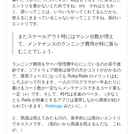
エントリを書かないとだめですね。orz それはともか
く、遅いってことは、いろいろやってくれてるんだから、
使えるにきまっているじゃないかってことですね。面白い
エントリです。
またスケールアウト時にはマシン台数が増え
て、メンテナンスのランニング費用が特に脹ら
むことでしょう。
ランニング費用をサーバ管理費中心にしているのが若干微
妙です。ソフトウェア開発は保守の方がコストがかかるの
で、運用フェーズになっても Ruby/Rails のメリットはむ
しろ上がって行きます。一人のプログラマが一年あたりに
書けるコード数が一定ならメンテナンスできるコード量も
一定（※）です。そして、時代は永遠のベータ。（少なく
とも Rails が対象とするアプリは運用しながら開発が続け
られていきます。
Kodougu
みたいに。）
と、異議は唱えてみたものの、基本的には面白いエントリ
でオススメです。（面白いから異議を唱えるんだな、これ
が。）