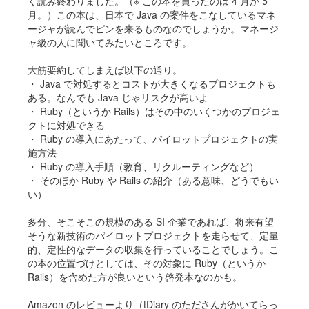
く読み終わりました。（※ この本を買ったのは 4 月か 5
月。）この本は、日本で Java の案件をこなしているマネ
ージャが読んでピンを来るものなのでしょうか。マネージ
ャ級の人に聞いてみたいところです。
大筋要約してしまえば以下の通り。
・ Java で対処するとコストが大きくなるプロジェクトも
ある。なんでも Java じゃリスクが高いよ
・ Ruby（というか Rails）はその中のいくつかのプロジェ
クトに対処できる
・ Ruby の導入にあたって、パイロットプロジェクトの実
施方法
・ Ruby の導入手順（教育、リクルーティングなど）
・ そのほか Ruby や Rails の紹介（ある意味、どうでもい
い）
多分、そこそこの規模のある SI 企業であれば、将来有望
そうな新技術のパイロットプロジェクトを走らせて、定量
的、定性的なデータの収集を行っていることでしょう。こ
の本の位置づけとしては、その対象に Ruby（というか
Rails）を含めた方が良いという啓発本なのかも。
Amazon のレビューより（tDiary のたださんがかいてらっ