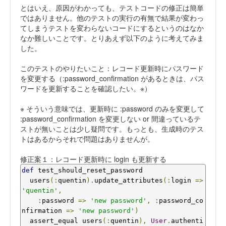
とはいえ、原因がわかっても、テストコードの修正は簡単
ではありません。他のテストの実行の有無で結果が変わっ
てしまうテストを変わらないコードにするというのはなか
なか難しいことです。とりあえず以下のように考えてみま
した。
このテストのやりたいこと：レコード更新時にパスワード
を変更する（:password_confirmation があるときは、パス
ワードを更新することを確認したい。※）
※ そういう意味では、更新時に :password のみを変更して
:password_confirmation を変更しない or 間違っているテ
ストが無いことは少し疑問です。もっとも、生成時のテス
トはあるからそれで問題はありませんが。
修正案１：レコード更新時に login も更新する
def
 test_should_reset_password

  users
(:
quentin
).
update_attributes
(:
login 
=>
'quentin'
,
:
password 
=>
'new password'
,
:
password_co
nfirmation 
=>
'new password'
)
  assert_equal users
(:
quentin
),
User
.
authenti