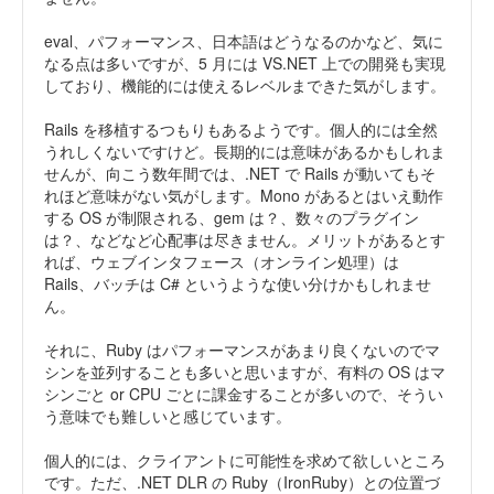
eval、パフォーマンス、日本語はどうなるのかなど、気に
なる点は多いですが、5 月には VS.NET 上での開発も実現
しており、機能的には使えるレベルまできた気がします。
Rails を移植するつもりもあるようです。個人的には全然
うれしくないですけど。長期的には意味があるかもしれま
せんが、向こう数年間では、.NET で Rails が動いてもそ
れほど意味がない気がします。Mono があるとはいえ動作
する OS が制限される、gem は？、数々のプラグイン
は？、などなど心配事は尽きません。メリットがあるとす
れば、ウェブインタフェース（オンライン処理）は
Rails、バッチは C# というような使い分けかもしれませ
ん。
それに、Ruby はパフォーマンスがあまり良くないのでマ
シンを並列することも多いと思いますが、有料の OS はマ
シンごと or CPU ごとに課金することが多いので、そうい
う意味でも難しいと感じています。
個人的には、クライアントに可能性を求めて欲しいところ
です。ただ、.NET DLR の Ruby（IronRuby）との位置づ