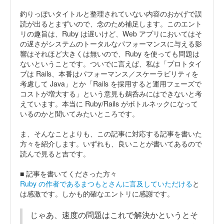
釣りっぽいタイトルと整理されていない内容のおかげで誤
読が出るとまずいので、念のため補足します。このエント
リの趣旨は、Ruby は遅いけど、Web アプリにおいてはそ
の遅さがシステムのトータルなパフォーマンスに与える影
響はそれほど大きくは無いので、Ruby を使っても問題は
ないということです。ついでに言えば、私は「プロトタイ
プは Rails、本番はパフォーマンス／スケーラビリティを
考慮して Java」とか「Rails を採用すると運用フェーズで
コストが増大する」という意見も鵜呑みにはできないと考
えています。本当に Ruby/Rails がボトルネックになって
いるのかと聞いてみたいところです。
ま、そんなことよりも、この記事に対応する記事を書いた
方々を紹介します。いずれも、良いことが書いてあるので
読んで見ると吉です。
■ 記事を書いてくださった方々
Ruby の作者であるまつもとさんに言及していただける
と
は感激です。しかも的確なエントリに感謝です。
じゃあ、速度の問題はこれで解決かというとそ