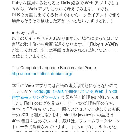
Ruby を採用するとなると Rails 絡みで Web アプリでしょ
うから、Web アプリについて考えてみます。（でも、
DLR とか話に出てくるわけですから、クライアントで使う
場合もそろそろ検証した方がいいと思いますけどね。）
■ Ruby は遅い
以下のサイトを見るとわかりますが、場合によっては、C
言語の数十倍から数百倍遅くなります。（Ruby 1.9/YARV
が出てくれば、少しは事態は改善されるに違いない・・・
と信じていますが。）
The Computer Language Benchmarks Game
http://shootout.alioth.debian.org/
本当に Web アプリでは言語の速度は問題にならないので
しょうか？
Kodougu（Rails で開発している Web 上で動
作するモデリングツール）
で図を開く処理を計測してみま
した。Rails のログを見ると、サーバの処理時間のうち、
40% は DB 待ちでした。一回のアクセスで、少なくとも数
十の SQL が乱れ飛びます。html や javascript の生成は
40% 程度を占めています。残りは、フレームワークやコン
トローラで消費されています。（このログは、Rails がと