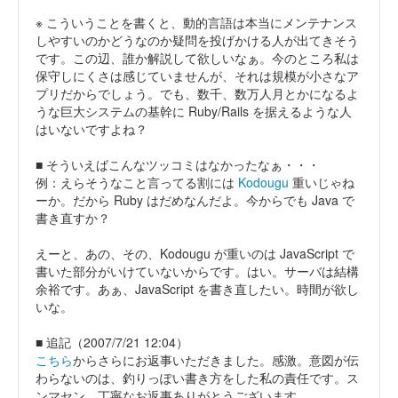
※ こういうことを書くと、動的言語は本当にメンテナンス
しやすいのかどうなのか疑問を投げかける人が出てきそう
です。この辺、誰か解説して欲しいなぁ。今のところ私は
保守しにくさは感じていませんが、それは規模が小さなア
プリだからでしょう。でも、数千、数万人月とかになるよ
うな巨大システムの基幹に Ruby/Rails を据えるような人
はいないですよね？
■ そういえばこんなツッコミはなかったなぁ・・・
例：えらそうなこと言ってる割には
Kodougu
重いじゃね
ーか。だから Ruby はだめなんだよ。今からでも Java で
書き直すか？
えーと、あの、その、Kodougu が重いのは JavaScript で
書いた部分がいけていないからです。はい。サーバは結構
余裕です。あぁ、JavaScript を書き直したい。時間が欲し
いな。
■ 追記（2007/7/21 12:04）
こちら
からさらにお返事いただきました。感激。意図が伝
わらないのは、釣りっぽい書き方をした私の責任です。ス
ンマセン。丁寧なお返事ありがとうございます。