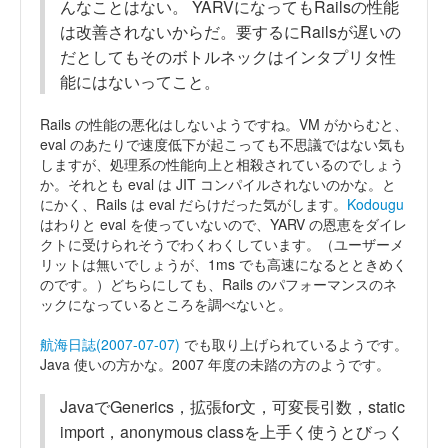
んなことはない。 YARVになってもRailsの性能
は改善されないからだ。要するにRailsが遅いの
だとしてもそのボトルネックはインタプリタ性
能にはないってこと。
Rails の性能の悪化はしないようですね。VM がからむと、
eval のあたりで速度低下が起こっても不思議ではない気も
しますが、処理系の性能向上と相殺されているのでしょう
か。それとも eval は JIT コンパイルされないのかな。と
にかく、Rails は eval だらけだった気がします。
Kodougu
はわりと eval を使っていないので、YARV の恩恵をダイレ
クトに受けられそうでわくわくしています。（ユーザーメ
リットは無いでしょうが、1ms でも高速になるとときめく
のです。）どちらにしても、Rails のパフォーマンスのネ
ックになっているところを調べないと。
航海日誌(2007-07-07)
でも取り上げられているようです。
Java 使いの方かな。2007 年度の未踏の方のようです。
JavaでGenerics，拡張for文，可変長引数，static
import，anonymous classを上手く使うとびっく