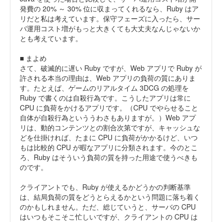
発費の 20% ～ 30% 位に収まってくれるなら、Ruby はア
リだと私は考えています。保守フェーズに入ったら、サー
バ運用コスト増がもっと大きくても大丈夫なんじゃないか
とも考えています。
■ まよめ
さて、破滅的に遅い Ruby ですが、Web アプリで Ruby が
許される本当の理由は、Web アプリの負荷の質にありま
す。たとえば、ゲームのリアルタイム 3DCG の処理を
Ruby で書くのは自殺行為です。こうしたアプリは常に
CPU に負荷をかけるアプリです。（CPU でやらせること
自体が自殺行為といううわさもありますが。）Web アプ
リは、動的コンテンツとの割合次第ですが、キャッシュな
どを仕掛ければ、たまに CPU に負荷がかかるけど、いつ
もは比較的 CPU が暇なアプリに分類されます。今のとこ
ろ、Ruby はそういう負荷の質を持った用途で使うべきも
のです。
クライアントでも、Ruby が使えるかどうかの判断基準
は、結局負荷の質をどうとらえるかという問題に落ち着く
のかもしれません。ただ、総じていうと、サーバの CPU
はいつもそこそこ忙しいですが、クライアントの CPU は