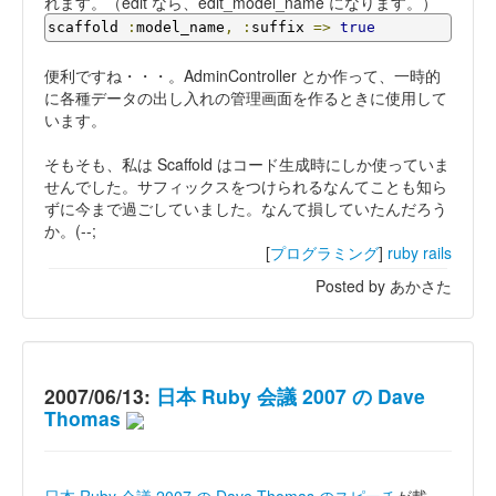
れます。（edit なら、edit_model_name になります。）
scaffold 
:
model_name
,
:
suffix 
=>
true
便利ですね・・・。AdminController とか作って、一時的
に各種データの出し入れの管理画面を作るときに使用して
います。
そもそも、私は Scaffold はコード生成時にしか使っていま
せんでした。サフィックスをつけられるなんてことも知ら
ずに今まで過ごしていました。なんて損していたんだろう
か。(--;
[
プログラミング
]
ruby
rails
Posted by あかさた
2007/06/13:
日本 Ruby 会議 2007 の Dave
Thomas
日本 Ruby 会議 2007 の Dave Thomas のスピーチ
が載っ