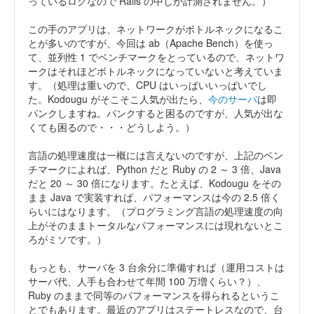
っているログなので Rails の中しか計測されません。）
この手のアプリは、ネットワークがボトルネックになるこ
とが多いのですが、今回は ab（Apache Bench）を使っ
て、並列性 1 でベンチマークをとっているので、ネットワ
ークはそれほどボトルネックになっていないと考えていま
す。（処理は重いので、CPU はいっぱいいっぱいでし
た。Kodougu がそこそこ人気が出たら、
今のサーバ
は即
パンクしますね。パンクすると困るのですが、人気が出な
くても困るので・・・どうしよう。）
言語の処理速度は一概には言えないのですが、上記のベン
チマークによれば、Python だと Ruby の 2 ～ 3 倍、Java
だと 20 ～ 30 倍になります。たとえば、Kodougu をその
まま Java で実装すれば、パフォーマンスは今の 2.5 倍く
らいにはなります。（プログラミング言語の処理速度の向
上がそのままトータルなパフォーマンスには現れないとこ
ろがミソです。）
もっとも、サーバを 3 台余分に準備すれば（運用コストは
サーバ代、人手も合わせて年間 100 万増くらい？）、
Ruby のままで同等のパフォーマンスを得られるというこ
とでもあります。最近のアプリはステートレスなので、台