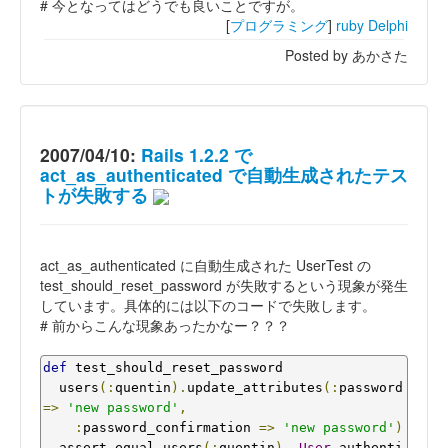
# 今となってはどうでも良いことですが。
[
プログラミング
]
ruby
Delphi
Posted by あかさた
2007/04/10:
Rails 1.2.2 で
act_as_authenticated で自動生成されたテス
トが失敗する
act_as_authenticated に自動生成された UserTest の
test_should_reset_password が失敗するという現象が発生
しています。具体的には以下のコードで失敗します。
# 前からこんな現象あったかなー？？？
def
 test_should_reset_password

  users
(:
quentin
).
update_attributes
(:
password 
=>
'new password'
,
:
password_confirmation 
=>
'new password'
)
  assert_equal users
(:
quentin
),
User
.
authenti