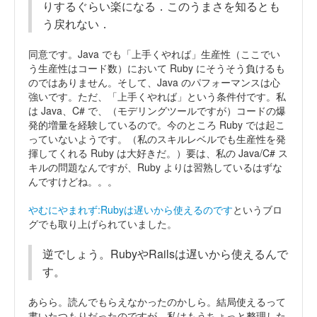
りするぐらい楽になる．このうまさを知るとも
う戻れない．
同意です。Java でも「上手くやれば」生産性（ここでい
う生産性はコード数）において Ruby にそうそう負けるも
のではありません。そして、Java のパフォーマンスは心
強いです。ただ、「上手くやれば」という条件付です。私
は Java、C# で、（モデリングツールですが）コードの爆
発的増量を経験しているので。今のところ Ruby では起こ
っていないようです。（私のスキルレベルでも生産性を発
揮してくれる Ruby は大好きだ。）要は、私の Java/C# ス
キルの問題なんですが、Ruby よりは習熟しているはずな
んですけどね。。。
やむにやまれず:Rubyは遅いから使えるのです
というブロ
グでも取り上げられていました。
逆でしょう。RubyやRailsは遅いから使えるんで
す。
あらら。読んでもらえなかったのかしら。結局使えるって
書いたつもりだったのですが。私はもうちょっと整理した