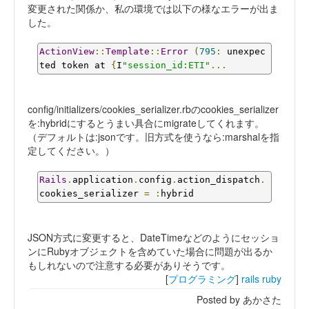
変更された関係か、私の環境では以下の様なエラーが出ま
した。
ActionView
::
Template
::
Error
(
795
:
 unexpec
ted token at 
{
I
"session_id:ETI"
...
config/initializers/cookies_serializer.rbのcookies_serializer
を:hybridにするとうまい具合にmigrateしてくれます。
（デフォルトは:jsonです。旧方式を使うなら:marshalを指
定してください。）
Rails
.
application
.
config
.
action_dispatch
.
cookies_serializer 
=
:
hybrid
JSON方式に変更すると、DateTimeなどのようにセッショ
ンにRubyオブジェクトを含めていた場合に問題が出るか
もしれないので注意する必要がありそうです。
[
プログラミング
]
rails
ruby
Posted by あかさた