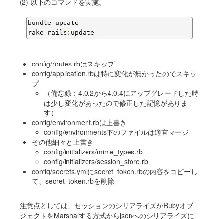
(2) 以下のコマンドを実施。
bundle update

rake rails
:
update
config/routes.rbはスキップ
config/application.rbは特に変化が無かったのでスキッ
プ
（備忘録：4.0.2から4.0.4にアップグレードした時
は少し変化があったので修正した記憶がありま
す）
config/environment.rbは上書き
config/environments下のファイルは適宜マージ
その他細々と上書き
config/initializers/mime_types.rb
config/initializers/session_store.rb
config/secrets.ymlにsecret_token.rbの内容をコピーし
て、secret_token.rbを削除
注意点としては、セッションのシリアライズがRubyオブ
ジェクトをMarshalする方式からjsonへのシリアライズに