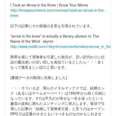
I Took an Arrow in the Knee | Know Your Meme
http://knowyourmeme.com/memes/i-took-an-arrow-in-the-
knee
以下の記事にその前後の文章も引用されています。
"arrow in the knee" is actually a literary allusion to The
Name of the Wind : skyrim
http://www.reddit.com/r/skyrim/comments/n4kne/arrow_in_the_kne
限界を感じて冒険者を引退した衛兵が、言い訳代わりに伝
説の魔法使いの言い回しを真似ているとしたら・・・全く
もって微笑ましい話だと思います。
[書籍データの取得に失敗しました]
・・・そういえば、我らがメタルマックスでは、結婚エン
ド（あるいはゲームオーバー？）は1992年から続く伝統に
なっています。3では平凡だが幸せな一生を送ったという
趣旨の皮肉に満ちたエンディングに突入します。冒頭で引
用した記事の「結婚して冒険者引退」と言うのはオープン
RPGでは定番のネタともいうべきものなのかもしれませ