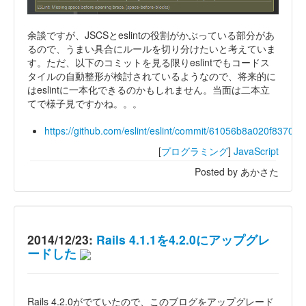
余談ですが、JSCSとeslintの役割がかぶっている部分があ
るので、うまい具合にルールを切り分けたいと考えていま
す。ただ、以下のコミットを見る限りeslintでもコードス
タイルの自動整形が検討されているようなので、将来的に
はeslintに一本化できるのかもしれません。当面は二本立
てで様子見ですかね。。。
https://github.com/eslint/eslint/commit/61056b8a020f8370
[
プログラミング
]
JavaScript
Posted by あかさた
2014/12/23:
Rails 4.1.1を4.2.0にアップグレ
ードした
Rails 4.2.0がでていたので、このブログをアップグレード