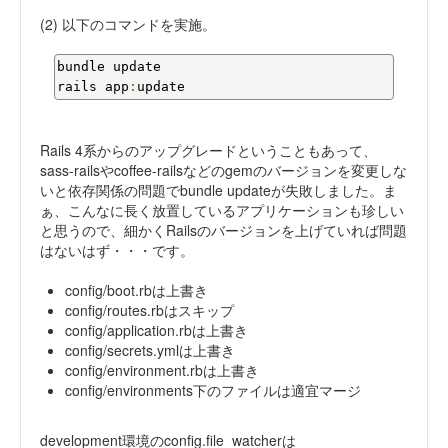
(2) 以下のコマンドを実施。
bundle update

rails app
:
update
Rails 4系からのアップグレードということもあって、
sass-railsやcoffee-railsなどのgemのバージョンを変更しな
いと依存関係の問題でbundle updateが失敗しました。ま
ぁ、こんなに長く放置しているアプリケーションも珍しい
と思うので、細かくRailsのバージョンを上げていれば問題
はないはず・・・です。
config/boot.rbは上書き
config/routes.rbはスキップ
config/application.rbは上書き
config/secrets.ymlは上書き
config/environment.rbは上書き
config/environments下のファイルは適宜マージ
development環境のconfig.file_watcherは