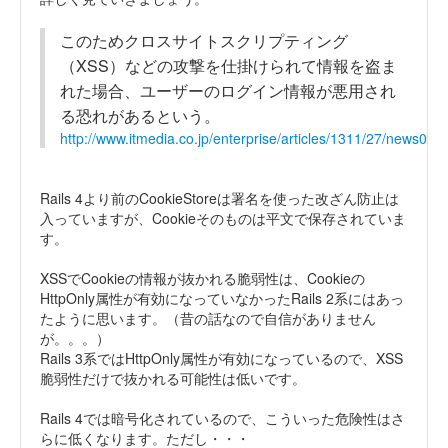
このためクロスサイトスクリプティング
（XSS）などの攻撃を仕掛けられて情報を盗ま
れた場合、ユーザーのログイン情報が悪用され
る恐れがあるという。
http://www.itmedia.co.jp/enterprise/articles/1311/27/news041
Rails 4より前のCookieStoreは署名を使った改ざん防止は
入っていますが、Cookieそのものは平文で保存されていま
す。
XSSでCookieの情報が抜かれる脆弱性は、Cookieの
HttpOnly属性が有効になっていなかったRails 2系にはあっ
たように思います。（昔の話なので自信がありません
が。。。）
Rails 3系ではHttpOnly属性が有効になっているので、XSS
脆弱性だけで抜かれる可能性は低いです。
Rails 4では暗号化されているので、こういった危険性はさ
らに低くなります。ただし・・・