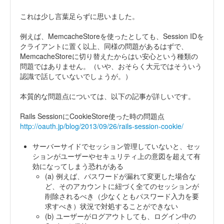
これは少し言葉足らずに思いました。
例えば、MemcacheStoreを使ったとしても、Session IDを
クライアントに置く以上、同様の問題があるはずで、
MemcacheStoreに切り替えたからはい安心という種類の
問題ではありません。（いや、おそらく大元ではそういう
認識で話していないでしょうが。）
本質的な問題点については、以下の記事が詳しいです。
Rails SessionにCookieStore使った時の問題点
http://oauth.jp/blog/2013/09/26/rails-session-cookie/
サーバーサイドでセッション管理していないと、セッ
ションがユーザーやセキュリティ上の意図を超えて有
効になってしまう恐れがある
(a) 例えば、パスワードが漏れて変更した場合な
ど、そのアカウントに紐づく全てのセッションが
削除されるべき（少なくともパスワード入力を要
求すべき）状況で対処することができない
(b) ユーザーがログアウトしても、ログイン中の