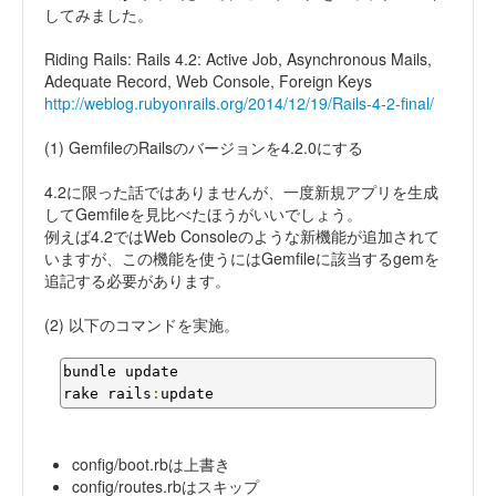
してみました。
Riding Rails: Rails 4.2: Active Job, Asynchronous Mails,
Adequate Record, Web Console, Foreign Keys
http://weblog.rubyonrails.org/2014/12/19/Rails-4-2-final/
(1) GemfileのRailsのバージョンを4.2.0にする
4.2に限った話ではありませんが、一度新規アプリを生成
してGemfileを見比べたほうがいいでしょう。
例えば4.2ではWeb Consoleのような新機能が追加されて
いますが、この機能を使うにはGemfileに該当するgemを
追記する必要があります。
(2) 以下のコマンドを実施。
bundle update

rake rails
:
update
config/boot.rbは上書き
config/routes.rbはスキップ