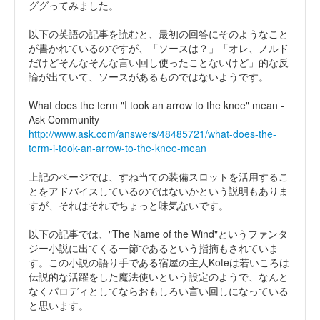
ググってみました。
以下の英語の記事を読むと、最初の回答にそのようなこと
が書かれているのですが、「ソースは？」「オレ、ノルド
だけどそんなそんな言い回し使ったことないけど」的な反
論が出ていて、ソースがあるものではないようです。
What does the term "I took an arrow to the knee" mean -
Ask Community
http://www.ask.com/answers/48485721/what-does-the-
term-i-took-an-arrow-to-the-knee-mean
上記のページでは、すね当ての装備スロットを活用するこ
とをアドバイスしているのではないかという説明もありま
すが、それはそれでちょっと味気ないです。
以下の記事では、"The Name of the Wind"というファンタ
ジー小説に出てくる一節であるという指摘もされていま
す。この小説の語り手である宿屋の主人Koteは若いころは
伝説的な活躍をした魔法使いという設定のようで、なんと
なくパロディとしてならおもしろい言い回しになっている
と思います。