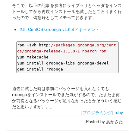
そこで、以下の記事を参考にライブラリとヘッダをインス
トールしてから再度インストールを試したところうまく行
ったので、備忘録としてメモっておきます。
2.5. CentOS Groonga v4.0.4ドキュメント
rpm 
-
ivh http
:
//packages.groonga.org/cent
os/groonga-release-1.1.0-1.noarch.rpm
yum makecache

yum install groonga
-
libs groonga
-
devel

gem install rroonga
過去に試した時は事前にパッケージを入れなくても
rroongaをインストールできた気がするので、たまたま何
か前提となるパッケージが足りなかったとかそういう感じ
だと思いますが。。。
[
プログラミング
]
ruby
Posted by あかさた