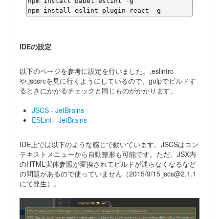
npm install babel
-
eslint 
-
g

npm install eslint
-
plugin
-
react 
-
g
IDEの設定
以下のページを参考に設定を行いました。.eslintrc
や.jscsrcを見に行くようにしているので、gulpでビルドす
るときにかかるチェックと同じものがかかります。
JSCS - JetBrains
ESLint - JetBrains
IDE上では以下のような感じで動いています。JSCSはコン
テキストメニューから自動整形も可能です。ただ、JSX内
のHTML実体参照が変換されてビルドが通らなくなるなど
の問題があるので使っていません（2015/9/15 jscs@2.1.1
にて発生）。