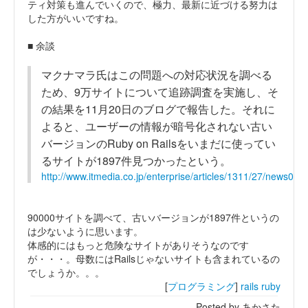
ティ対策も進んでいくので、極力、最新に近づける努力は
した方がいいですね。
■ 余談
マクナマラ氏はこの問題への対応状況を調べる
ため、9万サイトについて追跡調査を実施し、そ
の結果を11月20日のブログで報告した。それに
よると、ユーザーの情報が暗号化されない古い
バージョンのRuby on Railsをいまだに使ってい
るサイトが1897件見つかったという。
http://www.itmedia.co.jp/enterprise/articles/1311/27/news041
90000サイトを調べて、古いバージョンが1897件というの
は少ないように思います。
体感的にはもっと危険なサイトがありそうなのです
が・・・。母数にはRailsじゃないサイトも含まれているの
でしょうか。。。
[
プログラミング
]
rails
ruby
Posted by あかさた