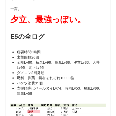
一言。
夕立、最強っぽい。
E5の全ログ
所要時間3時間
出撃回数26回
金剛Lv80、榛名Lv98、島風Lv68、夕立Lv63、大井
Lv95、北上Lv95
ダメコン2回発動
燃料・弾薬・鋼材それぞれ10000位
バケツ消費91個
支援艦隊はベールヌイLv74、時雨Lv53、飛鷹Lv66、
隼鷹Lv58