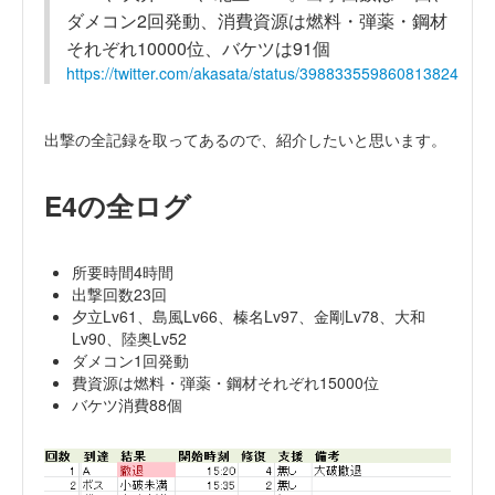
ダメコン2回発動、消費資源は燃料・弾薬・鋼材
それぞれ10000位、バケツは91個
https://twitter.com/akasata/status/398833559860813824
出撃の全記録を取ってあるので、紹介したいと思います。
E4の全ログ
所要時間4時間
出撃回数23回
夕立Lv61、島風Lv66、榛名Lv97、金剛Lv78、大和
Lv90、陸奥Lv52
ダメコン1回発動
費資源は燃料・弾薬・鋼材それぞれ15000位
バケツ消費88個