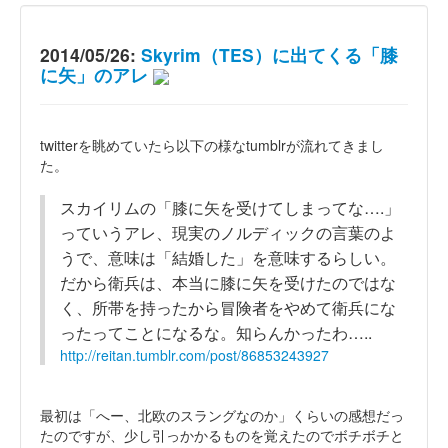
2014/05/26:
Skyrim（TES）に出てくる「膝
に矢」のアレ
twitterを眺めていたら以下の様なtumblrが流れてきまし
た。
スカイリムの「膝に矢を受けてしまってな….」
っていうアレ、現実のノルディックの言葉のよ
うで、意味は「結婚した」を意味するらしい。
だから衛兵は、本当に膝に矢を受けたのではな
く、所帯を持ったから冒険者をやめて衛兵にな
ったってことになるな。知らんかったわ…..
http://reitan.tumblr.com/post/86853243927
最初は「へー、北欧のスラングなのか」くらいの感想だっ
たのですが、少し引っかかるものを覚えたのでボチボチと