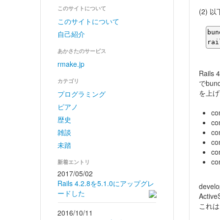
このサイトについて
(2)
このサイトについて
bun
自己紹介
rai
あかさたのサービス
rmake.jp
Rail
カテゴリ
でbu
を上げ
プログラミング
ピアノ
co
歴史
co
雑談
co
co
未踏
co
c
新着エントリ
2017/05/02
Rails 4.2.8を5.1.0にアップグレ
devel
ードした
Activ
これは
2016/10/11