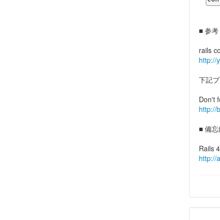
■ 参考
rails
http:/
下記ブ
Don't 
http:/
■ 備忘
Rail
http:/