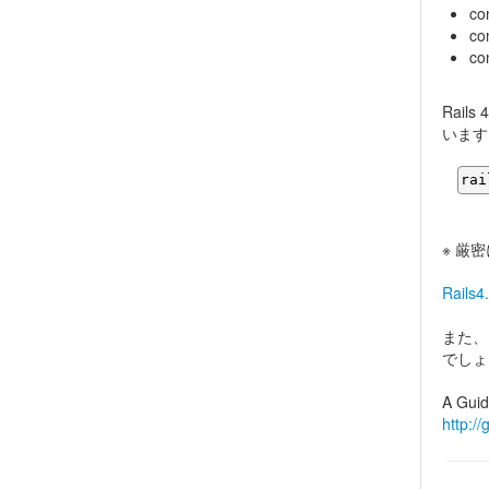
co
co
c
Rail
います
rai
※ 厳
Rail
また、以
でしょ
A Guid
http:/