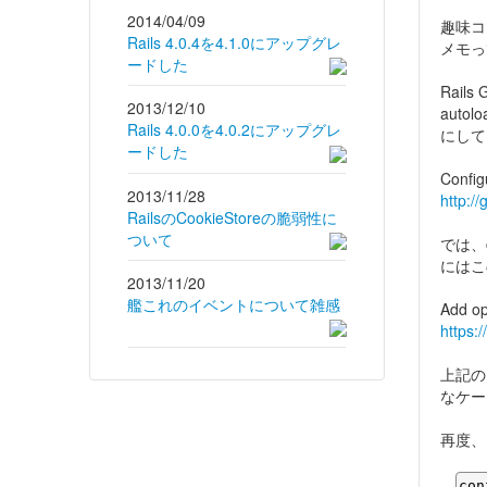
2014/04/09
趣味コー
Rails 4.0.4を4.1.0にアップグレ
メモっ
ードした
Rails
2013/12/10
auto
Rails 4.0.0を4.0.2にアップグレ
にして
ードした
Config
2013/11/28
http://
RailsのCookieStoreの脆弱性に
ついて
では、c
にはこ
2013/11/20
艦これのイベントについて雑感
Add op
https:
上記の
なケー
再度、R
con