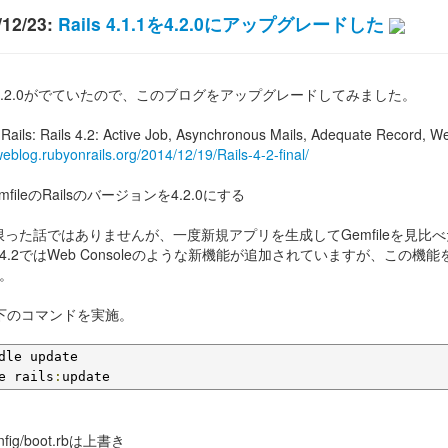
/12/23:
Rails 4.1.1を4.2.0にアップグレードした
ls 4.2.0がでていたので、このブログをアップグレードしてみました。
 Rails: Rails 4.2: Active Job, Asynchronous Mails, Adequate Record, 
weblog.rubyonrails.org/2014/12/19/Rails-4-2-final/
GemfileのRailsのバージョンを4.2.0にする
に限った話ではありませんが、一度新規アプリを生成してGemfileを見
4.2ではWeb Consoleのような新機能が追加されていますが、この機能
。
 以下のコマンドを実施。
dle update

e rails
:
update
nfig/boot.rbは上書き