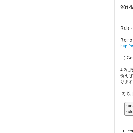
2014
Rai
Riding
http://
(1) 
4.2
例えば
ります
(2)
bun
rak
co