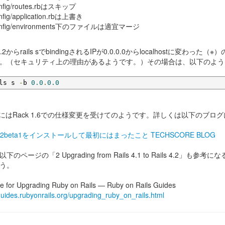
nfig/routes.rbはスキップ
nfig/application.rbは上書き
onfig/environments下のファイルは適宜マージ
s 4.2からrails sでbindingされるIPが0.0.0.0からlocalho
。（セキュリティ上の理由があるようです。）その場合は、以下のよう
ls s 
-
b 
0.0
.
0.0
密にはRack 1.6での仕様変更を受けてのようです。詳しくは以下のブロ
s4.2beta1をインストールして最初にはまったこと TECHSCORE BLOG
下のページの「2 Upgrading from Rails 4.1 to Rails 
う。
e for Upgrading Ruby on Rails — Ruby on Rails Guides
/guides.rubyonrails.org/upgrading_ruby_on_rails.html