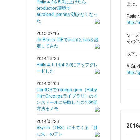
Rails 4.2を5.0に上げたら、
また、
production環境で
autoload_pathsが効かなくなっ
Rail
た
http:/
2015/09/15
ソースコ
JetBrains IDEでeslintとjscsを設
その他
定してみた
以下、
2014/12/23
Rails 4.1.1を4.2.0にアップグレ
A Guid
ードした
http:/
2014/08/03
CentOSでrroonga gem（Ruby
向けGroongaライブラリ）のイ
ンストールに失敗したので対処
方法をメモ
2014/05/26
2016
Skyrim（TES）に出てくる「膝
に矢」のアレ