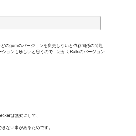
-railsなどのgemのバージョンを変更しないと依存関係の問題
ケーションも珍しいと思うので、細かくRailsのバージョン
ateCheckerは無効にして、
知できない事があるためです。