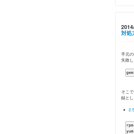
2014
対処
手元の
失敗し
gem
そこで
録とし
2.
rpm
yum