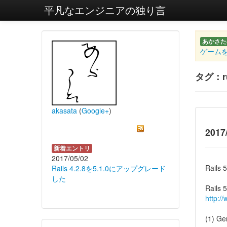
平凡なエンジニアの独り言
あかさた
ゲームを
タグ：r
akasata
(
Google+
)
2017
新着エントリ
2017/05/02
Rai
Rails 4.2.8を5.1.0にアップグレード
した
Rails 
http://
(1) 