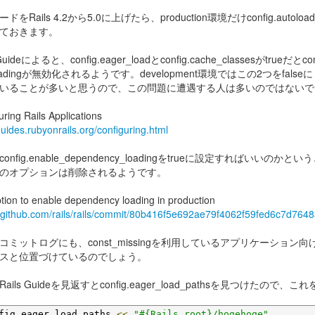
ドをRails 4.2から5.0に上げたら、production環境だけconfig.a
ておきます。
 Guideによると、config.eager_loadとconfig.cache_classesがtrueだとco
loadingが無効化されるようです。development環境ではこの2つをfals
いることが多いと思うので、この問題に遭遇する人は多いのではないで
uring Rails Applications
guides.rubyonrails.org/configuring.html
onfig.enable_dependency_loadingをtrueに設定すれ
のオプションは削除されるようです。
tion to enable dependency loading in production
//github.com/rails/rails/commit/80b416f5e692ae79f4062f59fed6c7d764
コミットログにも、const_missingを利用しているアプリケーシ
スと位置づけているのでしょう。
ails Guideを見返すとconfig.eager_load_pathsを見つけ
fig
.
eager_load_paths 
<<
"#{Rails.root}/hogehoge"