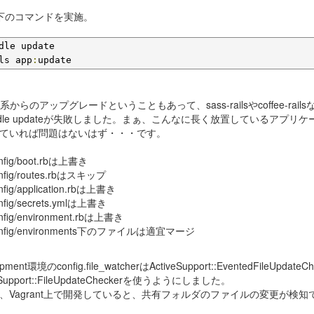
 以下のコマンドを実施。
dle update

ls app
:
update
s 4系からのアップグレードということもあって、sass-railsやcoffee
ndle updateが失敗しました。まぁ、こんなに長く放置しているアプリ
ていれば問題はないはず・・・です。
nfig/boot.rbは上書き
nfig/routes.rbはスキップ
nfig/application.rbは上書き
nfig/secrets.ymlは上書き
nfig/environment.rbは上書き
onfig/environments下のファイルは適宜マージ
opment環境のconfig.file_watcherはActiveSupport::EventedFileUpd
eSupport::FileUpdateCheckerを使うようにしました。
、Vagrant上で開発していると、共有フォルダのファイルの変更が検