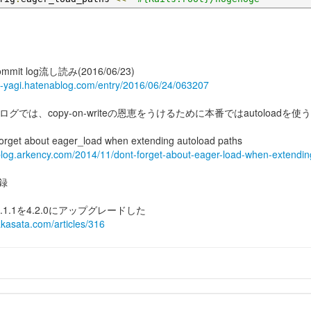
 commit log流し読み(2016/06/23)
/y-yagi.hatenablog.com/entry/2016/06/24/063207
ログでは、copy-on-writeの恩恵をうけるために本番ではautoloa
forget about eager_load when extending autoload paths
/blog.arkency.com/2014/11/dont-forget-about-eager-load-when-extendin
録
s 4.1.1を4.2.0にアップグレードした
/akasata.com/articles/316