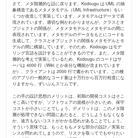
さて、メタ階層的な話に戻ります。Kodougu は UML の抽
象構造であるメタメタモデル（UML Infrastructure）をい
くつか改造して実装しています。メタモデルはデータで表
現されています。適切な例かわかりませんが、クラスとオ
ブジェクトの関係が、メタメタモデルとメタモデルの間に
表現されています。メタモデルのデータをもとにコードを
生成して、クラスとオブジェクトの関係をメタモデルとモ
デルの間に構築しています。そのため、Kodougu はモデ
リング言語を設計することができるのです。また、メタ階
層的な考えで実装しているため、Kodougu のコードはサ
ーバは 4000 行（Wiki とか余分な機能が含まれています
が）、クライアントは 2000 行で書かれています。この種
のアプリの一般的なコード量は十万行から百万行程度にな
りますから、ずいぶんスリムです。
この手の設計思想のメリットは、初期の開発コストはそこ
そこ高いですが、ソフトウェアの規模が小さいため、保守
コストが小さいことでしょう。デメリットは、このメタ階
層が処理できない問題にあたると、どうしようもなくなる
か、途方もないコストがかかる恐れがあることでしょう。
そういう意味では、もっとももメタな部分の設計／実装セ
ンスが問われてしまうので、リスクを取ってでもやりたい