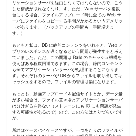
リケーションサーバを経由しなくてはならないので、こう
した構成が取れなくなります。ただ、Web サーバを複数
台にする場合、ファイルアップロード時に全ての Web サ
ーバにファイルをコピーする手間がかかるというデメリッ
トがあります。（バックアップの手間も一手間増えま
す。）
もともと私は、DB に静的コンテンツをいれると、Web ア
プリのレスポンスが遅くなるという問題が発生すると考え
ていました。ただ、この問題は Rails のキャッシュ機構を
使えばある程度回避できます。この場合、静的コンテンツ
も全てアプリケーションサーバが処理することになりま
す。それぞれのサーバが DB からファイルを取り出してキ
ャッシュをするので、ファイルの管理は楽になります。
もっとも、動画アップロード＆配信サイトとか、データ量
が多い場合は、ファイル置き場とアプリケーションサーバ
は分けざるを得ない（ストレージにも IO にも問題が発生
する可能性があるので）ので、この方法はとりづらいです
が。
所詮はケースバイケースですが、一つあたりのファイルが
それほど大きくなくて、ファイルの総容量が 100GB 以内