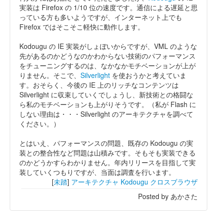
実装は Firefox の 1/10 位の速度です。通信による遅延と思
っている方も多いようですが、インターネット上でも
Firefox ではそこそこ軽快に動作します。
Kodougu の IE 実装がしょぼいからですが、VML のような
先があるのかどうなのかわからない技術のパフォーマンス
をチューニングするのは、なかなかモチベーションが上が
りません。そこで、
Silverlight
を使おうかと考えていま
す。おそらく、今後の IE 上のリッチなコンテンツは
Silverlight に収束していくでしょうし、新技術との格闘な
ら私のモチベーションも上がりそうです。（私が Flash に
しない理由は・・・Silverlight のアーキテクチャを調べて
ください。）
とはいえ、パフォーマンスの問題、既存の Kodougu の実
装との整合性など問題は山積みです。そもそも実装できる
のかどうかすらわかりません。年内リリースを目指して実
装していくつもりですが、当面は調査を行います。
[
未踏
]
アーキテクチャ
Kodougu
クロスブラウザ
Posted by あかさた