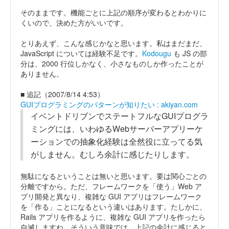
そのままです。機能ごとに上記の順序が変わるとわかりに
くいので、決めた方がいいです。
とりあえず、こんな感じかなと思います。私はまだまだ、
JavaScript については経験不足です。
Kodougu
も JS の部
分は、2000 行位しかなく、小さなものしか作ったことが
ありません。
■ 追記（2007/8/14 4:53）
GUIプログラミングのパターンが知りたい : akiyan.com
イベントドリブンでステートフルなGUIプログラ
ミングには、いわゆるWebサーバーアプリーケ
ーションでの抽象化経験は全然役に立ってる気
がしません。むしろ余計に感じたりします。
無駄になるということは無いと思います。要は関心ごとの
分離ですから。ただ、フレームワークを「使う」Web ア
プリ開発と異なり、複雑な GUI アプリはフレームワーク
を「作る」ことになるという違いはあります。たしかに、
Rails アプリを作るように、複雑な GUI アプリを作ったら
自滅しますね。そういう意味では、上記の余計に感じると