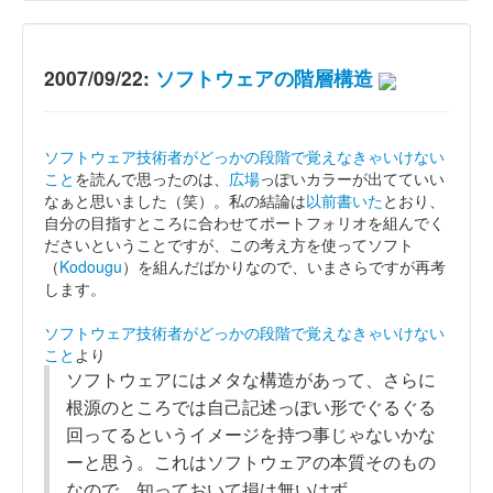
2007/09/22:
ソフトウェアの階層構造
ソフトウェア技術者がどっかの段階で覚えなきゃいけない
こと
を読んで思ったのは、
広場
っぽいカラーが出てていい
なぁと思いました（笑）。私の結論は
以前書いた
とおり、
自分の目指すところに合わせてポートフォリオを組んでく
ださいということですが、この考え方を使ってソフト
（
Kodougu
）を組んだばかりなので、いまさらですが再考
します。
ソフトウェア技術者がどっかの段階で覚えなきゃいけない
こと
より
ソフトウェアにはメタな構造があって、さらに
根源のところでは自己記述っぽい形でぐるぐる
回ってるというイメージを持つ事じゃないかな
ーと思う。これはソフトウェアの本質そのもの
なので、知っておいて損は無いはず。