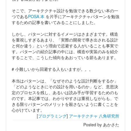
そこで、アーキテクチャ設計を勉強できる数少ない本の一
つである
POSA 本
を片手にアーキテクチャパターンを勉強
するための記事を書いてみることにしました。
しかし、パターンに対するイメージはさまざまです。構造
を重視しすぎるあまり、「実際の開発で導き出される設計
と何か違う」という理由で忌避する人がいることも事実で
す。パターンの紹介記事の中には、構造や実装のみを紹介
することで、こうした傾向をあおっている節もあります。
# 小難しいから回避する人もいますが。。。
本当はパターンは、「なぜそのような設計判断をするか」
「どのようなときにその設計を用いるのか」など、意思決
定のプロセスを残し、あるいは読み手が学習するためのも
のです。本記事では、わかりやすさは重視しながらも、で
きる限りパターンのメリットを殺さないように書くことを
心がけています。
[
プログラミング
]
アーキテクチャ
八角研究所
Posted by あかさた