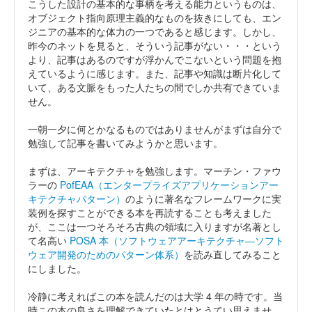
こうした設計の基本的な事柄を考える能力というものは、
オブジェクト指向原理主義的なものを抜きにしても、エン
ジニアの基本的な体力の一つであると感じます。しかし、
昨今のネットを見ると、そういう記事がない・・・という
より、記事はあるのですが浮かんでこないという問題を抱
えているように感じます。また、記事や知識は断片化して
いて、ある文脈をもった人たちの間でしか共有できていま
せん。
一朝一夕に何とかなるものではありませんがまずは自分で
勉強して記事を書いてみようかと思います。
まずは、アーキテクチャを勉強します。マーチン・ファウ
ラーの
PofEAA（エンタープライズアプリケーションアー
キテクチャパターン）
のように著名なフレームワークに実
装例を探すことができる本を再読することも考えました
が、ここは一つそろそろ古典の領域に入りますが名著とし
て名高い
POSA 本（ソフトウェアアーキテクチャ―ソフト
ウェア開発のためのパターン体系）
を読み直してみること
にしました。
冷静に考えればこの本を読んだのは大学 4 年の時です。当
時この本の良さを理解できていたとはとうてい思えませ