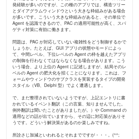
発経験が多いのですが、この種のアプリでは、構造ツリー
とダイアグラムウィンドウという大きな枠組みがある場合
が多いです。こういう大きな枠組みがあると、その単位で
Agent を認識できるので、PAC の適用可能性が高く、スパ
ゲティ対策に有効に働きます。
問題は、PAC が対応していない複雑性をどう制御するかで
しょうか。たとえば、GUI アプリの状態やモードによっ
て、中間レベル、下位レベルの Agent の枠を越えたアプリ
の制御を行わなくてはならなくなる場合があります。こう
いう場合、より上位の Agent に記述しますが、結局そのレ
ベルの Agent の肥大化を招くことになります。これは、フ
ォームやウィンドウのサブクラスを実装するタイプの開発
スタイル（VB、Delphi 型）でよく遭遇します。
で、まだ整理されていないようですが、上記エントリに書
かれているイベント翻訳（この言葉、知りませんでした。
例外翻訳は聞いたことがありましたが。）や Command の
適用などの話が出ていますから、その辺に対応策がありそ
うです。どういう解決策があるのか楽しみですね。
所詮さじ加減といわれるとそれまでですが・・・。(^^;