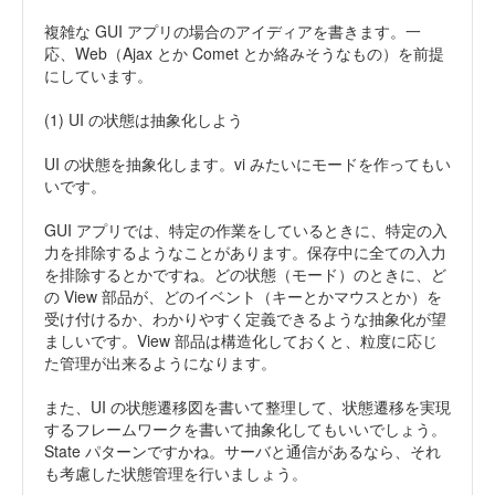
複雑な GUI アプリの場合のアイディアを書きます。一
応、Web（Ajax とか Comet とか絡みそうなもの）を前提
にしています。
(1) UI の状態は抽象化しよう
UI の状態を抽象化します。vi みたいにモードを作ってもい
いです。
GUI アプリでは、特定の作業をしているときに、特定の入
力を排除するようなことがあります。保存中に全ての入力
を排除するとかですね。どの状態（モード）のときに、ど
の View 部品が、どのイベント（キーとかマウスとか）を
受け付けるか、わかりやすく定義できるような抽象化が望
ましいです。View 部品は構造化しておくと、粒度に応じ
た管理が出来るようになります。
また、UI の状態遷移図を書いて整理して、状態遷移を実現
するフレームワークを書いて抽象化してもいいでしょう。
State パターンですかね。サーバと通信があるなら、それ
も考慮した状態管理を行いましょう。