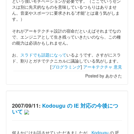
という強いモチベーションが必要です。（ここでいうセン
スは別に先天的なものを意味しているつもりはありませ
ん。音楽やスポーツに要求される”才能”とは違う気がしま
す。）
それがアーキテクチャ設計の宿命だといえばそれまでなの
で、エンジニアとして生き残っていきたいのなら、この種
の能力は必須かもしれません。
お、
スラドでも話題になって
いるようです。さすがにスラ
ド、割りとガチでテクニカルに議論している気がします。
[
プログラミング
]
アーキテクチャ
意見
Posted by あかさた
2007/09/11:
Kodougu の IE 対応の今後につ
いて
何人かにはお話させていただきましたが、
Kodougu
の IE