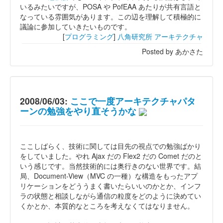
いるみたいですが、POSA や PofEAA あたりが共有言語と
なっている雰囲気があります。この辺を理解して積極的に
議論に参加していきたいものです。
[
プログラミング
]
八角研究所
アーキテクチャ
Posted by あかさた
2008/06/03:
ここで一度アーキテクチャパタ
ーンの勉強をやり直そうかな
ここしばらく、技術に関しては目先の視点での勉強ばかり
をしていました。やれ Ajax だの Flex2 だの Comet だのと
いう感じです。当然技術的には奥行きのない世界です。結
局、Document-View（MVC の一種）な構造をもったアプ
リケーションをどううまく書いたらいいのかとか、インフ
ラの状態と相談しながら通信の粒度をどのように決めてい
くかとか、本質的なところを考えなくてはなりません。