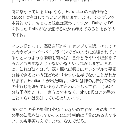
例に挙がっている Lisp なら、Pure Lisp の言語仕様と
car/cdr に注目してもいいと思います。より、シンプルで
本質的です。ちょっと視点は変わりますが、Ruby で DSL
を作った Rails がなぜ流行るのかも考えてみるとよさそう
ですね。
マシン語だって、高級言語からアセンブリ言語、そしてそ
の命令がスーパーパイプラインでどのように処理されてい
るかというような階層を知れば、意外とそういう理解を得
ることも可能なんじゃないかなという気がします。それ
に、知れば知るほど、深く掘れば掘るほどシンプルで要素
分解できるというほどわかりやすい世界でないことがわか
ります。Pentium4 が出た時は、CPU は神のお告げで命令
の実行順を決めているなんて言われたもんです。（μOP、
分岐予測あたり。）言うまでもなく、shi3z 氏はこの手の
ことくらいは熟知していると思います。
確かにこの手の知識は必須じゃないのですが、その割にこ
の手の知識を知っている人には技術的に「骨のある人が多
い」のも事実なんですよね。なんでだろ。