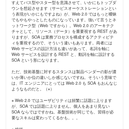
すえてバス型やスター型を意識させて、いかにもトップダ
ウンを想起させます（サービスオーケストレーションとい
う表現がいかにもですよね）が、Web 2.0 ではもっと曖昧
でもやもやっとしたものになっています。強いて言うとネ
ットワーク型（Web ですから）。Web 2.0 のアーキテク
チャとして、リソース（データ）を重要視する REST があ
りますが、SOA は業務プロセスを構成するアクティビテ
ィを重視するので、そういう違いもあります。両者には
Web サービスの設計方法も違いがあって、名詞を軸に
Web サービスを設計する REST と、動詞を軸に設計する
SOA という形になります。
ただ、技術基盤に対するスタンスは製品ベンダーの影が濃
いか薄いか位の違いしか感じないですね。そういう意味で
は、IT エンジニアにとっては Web 2.0 も SOA もおんなじ
ようなものだと。（※）
※ Web 2.0 ではユーザビリティは頻繁に話題に上ります
が、SOA では話題に上りません。個人をあまり見ない
SOA ならではですかね。基盤技術が同じでも、習得が必
要なスキルは変わってくるかも。。。