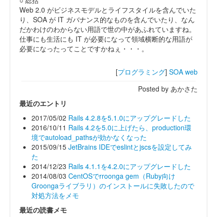
○ 総括
Web 2.0 がビジネスモデルとライフスタイルを含んでいた
り、SOA が IT ガバナンス的なものを含んでいたり、なん
だかわけのわからない用語で世の中があふれていますね。
仕事にも生活にも IT が必要になって領域横断的な用語が
必要になったってことですかねぇ・・・。
[
プログラミング
]
SOA
web
Posted by あかさた
最近のエントリ
2017/05/02
Rails 4.2.8を5.1.0にアップグレードした
2016/10/11
Rails 4.2を5.0に上げたら、production環
境でautoload_pathsが効かなくなった
2015/09/15
JetBrains IDEでeslintとjscsを設定してみ
た
2014/12/23
Rails 4.1.1を4.2.0にアップグレードした
2014/08/03
CentOSでrroonga gem（Ruby向け
Groongaライブラリ）のインストールに失敗したので
対処方法をメモ
最近の読書メモ