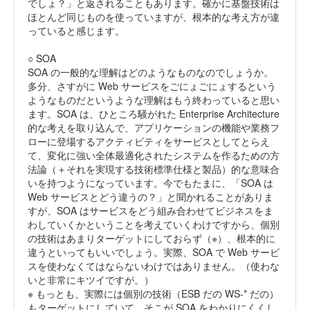
でしょ？」と返されることもあります。確かに基盤技術は
ほとんど同じものを使っていますが、根本的な考え方が違
っていると感じます。
○ SOA
SOA の一般的な理解はどのようなものなのでしょうか。
多分、さすがに Web サービスをごにょごにょするという
ようなものだというような理解はもう終わっていると思い
ます。SOA は、ひところ騒がれた Enterprise Architecture
的な考えを取り込んで、アプリケーションの機能や業務フ
ローに登場するアクティビティをサービスとしてとらえ
て、変化に強い全体最適化されたシステムを作るための方
法論（＋それを実現する技術標準仕様と製品）的な意味合
いを持つようになっています。今でもたまに、「SOA は
Web サービスとどう違うの？」と聞かれることがありま
すが、SOA はサービスをどう組み合わせてビジネスをま
わしていくかということを考えていくわけですから、個別
の技術はあまりターゲットにしておらず（※）、根本的に
違うといってもいいでしょう。実際、SOA で Web サービ
スを使わなくてはならないわけではありません。（使わな
いと非常にキツイですが。）
※ もっとも、実際には個別の技術（ESB だの WS-* だの）
もターゲットにしていて、そこが SOA をわかりにくくし