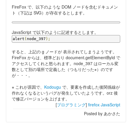
FireFox で、以下のような DOM ノードを含むドキュメン
ト（下記は SVG）が存在するとします。
JavaScript で以下のように記述するとします。
alert
(
node_397
);
すると、上記の g ノードが 表示されてしまうようです。
FireFox からは、標準どおり document.getElementById で
アクセスしてくれと怒られます。node_397 はローカル変
数として別の場所で定義した（つもりだった※）のです
が・・・。
※ これが原因で、
Kodougu
で、要素を作成した後関係線が
作れなくなるというバグが発生していたようです。orz 後
で修正バージョンを上げます。
[
プログラミング
]
firefox
JavaScript
Posted by あかさた