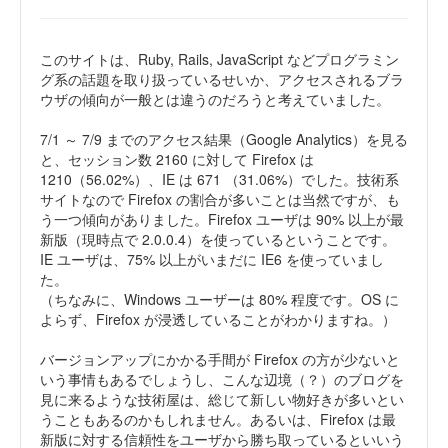
このサイトは、Ruby, Rails, JavaScript などプログラミン
グ系の話題を取り扱っているせいか、アクセスされるブラ
ウザの傾向が一般とは違うのだろうと考えていました。
7/1 ～ 7/9 までのアクセス結果（Google Analytics）を見る
と、セッション数 2160 に対して Firefox は
1210（56.02%）、IE は 671 （31.06%）でした。技術系
サイトなので Firefox の割合が多いことは当然ですが、も
う一つ傾向がありました。Firefox ユーザは 90% 以上が最
新版（現時点で 2.0.0.4）を使っているということです。
IE ユーザは、75% 以上がいまだに IE6 を使っていまし
た。
（ちなみに、Windows ユーザーは 80% 程度です。OS に
よらず、Firefox が浸透していることがわかりますね。）
バージョンアップにかかる手間が Firefox の方が少ないと
いう事情もあるでしょうし、こんな辺境（？）のブログを
見に来るような技術屋は、総じて新しい物好きが多いとい
うこともあるのかもしれません。あるいは、Firefox は最
新版に対する信頼性をユーザから勝ち取っているといいう