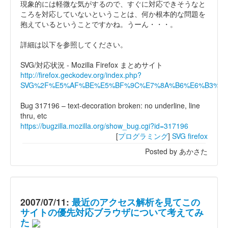
現象的には軽微な気がするので、すぐに対応できそうなと
ころを対応していないということは、何か根本的な問題を
抱えているということですかね。うーん・・・。
詳細は以下を参照してください。
SVG/対応状況 - Mozilla Firefox まとめサイト
http://firefox.geckodev.org/index.php?
SVG%2F%E5%AF%BE%E5%BF%9C%E7%8A%B6%E6%B3%81
Bug 317196 – text-decoration broken: no underline, line
thru, etc
https://bugzilla.mozilla.org/show_bug.cgi?id=317196
[
プログラミング
]
SVG
firefox
Posted by あかさた
2007/07/11:
最近のアクセス解析を見てこの
サイトの優先対応ブラウザについて考えてみ
た