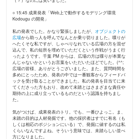
（？）なのには笑いました。
○ 15:45 成果発表「Web上で動作するモデリング環境
Kodougu の開発」
私の発表でした。かなり緊張しましたが、
オブジェクトの
広場
から助っ人を呼んでなんとか乗り切りました。喋りが
へたくそな私ですが、しゃべりなれている広場の方を混ぜ
込んで、私の短所を埋めていただくという作戦がうまく行
ったようです。千葉 PM からは、広場の方は喋りが本業な
んじゃないかというお言葉をいただいたほどでした。(^^;
広場の皆様、ありがとうございました。また、質問時間を
多めにとったため、発表の中では一番観客からフィードバ
ックを受け取ることができました。私の発表を目当てに来
てくださった方もおり、改めて未踏とはさまざまな責任や
期待の上に成り立っているものだという認識を持ちまし
た。
気がつけば、成果発表のトリ。でも、一番ひよっこ。ま、
未踏の目的は人材発掘です。他の採択者はすでに有名（も
しくは相応のポジションにいる）で、発掘に値するのは私
くらいなんですよね。そういう意味では、未踏らしい並べ
方になりました。