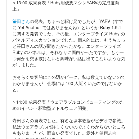
○ 13:00 成果発表「Ruby用仮想マシンYARVの完成度向
上」
笹田さん
の発表。ちょっと駆け足でしたが、YARV（すで
に Yet Another ではありませんね）というか Ruby 1.9.1
に関する発表でした。その後、エンタープライズ Ruby の
パネルディスカッションでした。個人的には、もうちょっ
と笹田さんの話が聞きたかったかな。エンタープライズ
Ruby のパネルは、それなりに面白かったですが、もう一
つ何かを突き抜けないと興味深い話は出てこないような気
がしました。
おそらく集客的にこの辺がピーク。私は数えていないので
わかりませんが、会場には 100 人近くいたのではないか
と。
○ 14:30 成果発表「ウェアラブルコンピューティングのた
めのイベント駆動型ミドルウェア開発」
寺田さんの発表でした。有名な塚本教授がビデオで参戦。
私はウェアラブルは詳しくないのでよくわからないところ
もありましたが、面白い発表でした。意外と健康志向