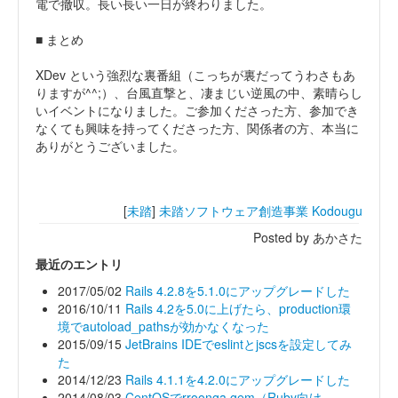
電で撤収。長い長い一日が終わりました。
■ まとめ
XDev という強烈な裏番組（こっちが裏だってうわさもあ
りますが^^;）、台風直撃と、凄まじい逆風の中、素晴らし
いイベントになりました。ご参加くださった方、参加でき
なくても興味を持ってくださった方、関係者の方、本当に
ありがとうございました。
[
未踏
]
未踏ソフトウェア創造事業
Kodougu
Posted by あかさた
最近のエントリ
2017/05/02
Rails 4.2.8を5.1.0にアップグレードした
2016/10/11
Rails 4.2を5.0に上げたら、production環
境でautoload_pathsが効かなくなった
2015/09/15
JetBrains IDEでeslintとjscsを設定してみ
た
2014/12/23
Rails 4.1.1を4.2.0にアップグレードした
2014/08/03
CentOSでrroonga gem（Ruby向け