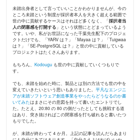
未踏出身者として言っていいことかわかりませんが、今の
ところ未踏という制度が採択者本人を大きく超える範囲で
世の中に貢献するケースはそれほど多くなく、「
採択者当
人の閉塞感を打開する
」という状態にとどまっているよう
です。いや、私がお世話になった千葉先生配下のプロジェ
クトだけでも、「YARV は？」「Mayaa は？」「Tuigwaa
は？」「SE-PostgreSQL は？」と世の中に貢献している
プロジェクトはたくさんあります。
もちろん、
Kodougu
も世の中に貢献していくつもりで
す。
でも、未踏を始めた時に、製品とは別の方法でも世の中を
変えていきたいという思いもありました。
平凡なエンジニ
アが未踏ソフトウェア創造事業をやったらどうなるのか書
いてみた
はまさにその意図を持って書いたエントリでし
た。たとえ、20:80 の 80 の側だったとしても挑戦する道
はあり、突き抜ければこの閉塞感を打ち破れると書いたつ
もりでした。
が、未踏が終わって 4 か月。上記の記事を読んだらあまり
にも自分にあてはまります。「自分さえよければいいか