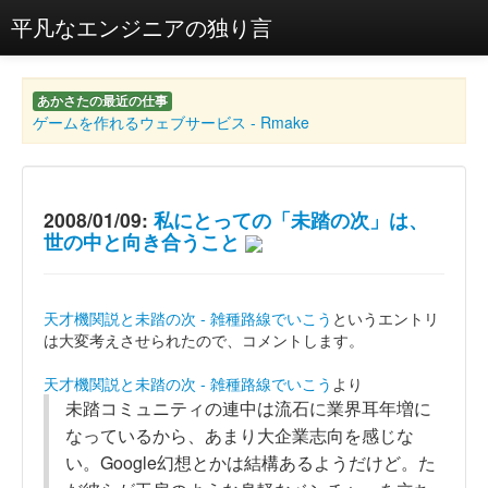
平凡なエンジニアの独り言
あかさたの最近の仕事
ゲームを作れるウェブサービス - Rmake
2008/01/09:
私にとっての「未踏の次」は、
世の中と向き合うこと
天才機関説と未踏の次 - 雑種路線でいこう
というエントリ
は大変考えさせられたので、コメントします。
天才機関説と未踏の次 - 雑種路線でいこう
より
未踏コミュニティの連中は流石に業界耳年増に
なっているから、あまり大企業志向を感じな
い。Google幻想とかは結構あるようだけど。た