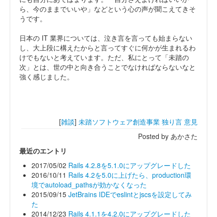
ら、今のままでいいや」などという心の声が聞こえてきそ
うです。
日本の IT 業界については、泣き言を言っても始まらない
し、大上段に構えたからと言ってすぐに何かが生まれるわ
けでもないと考えています。ただ、私にとって「未踏の
次」とは、世の中と向き合うことでなければならないなと
強く感じました。
[
雑談
]
未踏ソフトウェア創造事業
独り言
意見
Posted by あかさた
最近のエントリ
2017/05/02
Rails 4.2.8を5.1.0にアップグレードした
2016/10/11
Rails 4.2を5.0に上げたら、production環
境でautoload_pathsが効かなくなった
2015/09/15
JetBrains IDEでeslintとjscsを設定してみ
た
2014/12/23
Rails 4.1.1を4.2.0にアップグレードした