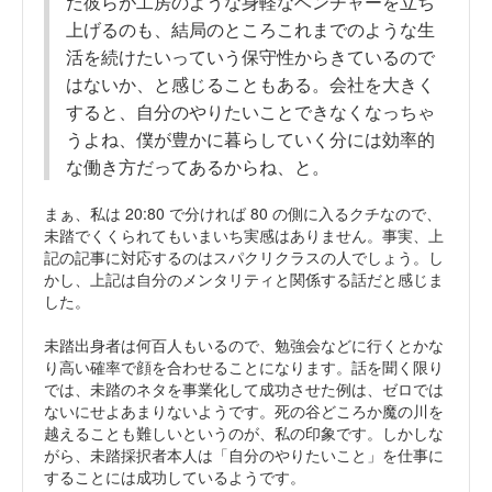
だ彼らが工房のような身軽なベンチャーを立ち
上げるのも、結局のところこれまでのような生
活を続けたいっていう保守性からきているので
はないか、と感じることもある。会社を大きく
すると、自分のやりたいことできなくなっちゃ
うよね、僕が豊かに暮らしていく分には効率的
な働き方だってあるからね、と。
まぁ、私は 20:80 で分ければ 80 の側に入るクチなので、
未踏でくくられてもいまいち実感はありません。事実、上
記の記事に対応するのはスパクリクラスの人でしょう。し
かし、上記は自分のメンタリティと関係する話だと感じま
した。
未踏出身者は何百人もいるので、勉強会などに行くとかな
り高い確率で顔を合わせることになります。話を聞く限り
では、未踏のネタを事業化して成功させた例は、ゼロでは
ないにせよあまりないようです。死の谷どころか魔の川を
越えることも難しいというのが、私の印象です。しかしな
がら、未踏採択者本人は「自分のやりたいこと」を仕事に
することには成功しているようです。