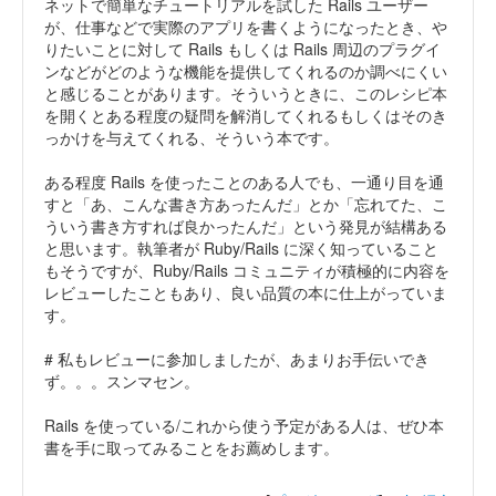
ネットで簡単なチュートリアルを試した Rails ユーザー
が、仕事などで実際のアプリを書くようになったとき、や
りたいことに対して Rails もしくは Rails 周辺のプラグイ
ンなどがどのような機能を提供してくれるのか調べにくい
と感じることがあります。そういうときに、このレシピ本
を開くとある程度の疑問を解消してくれるもしくはそのき
っかけを与えてくれる、そういう本です。
ある程度 Rails を使ったことのある人でも、一通り目を通
すと「あ、こんな書き方あったんだ」とか「忘れてた、こ
ういう書き方すれば良かったんだ」という発見が結構ある
と思います。執筆者が Ruby/Rails に深く知っていること
もそうですが、Ruby/Rails コミュニティが積極的に内容を
レビューしたこともあり、良い品質の本に仕上がっていま
す。
# 私もレビューに参加しましたが、あまりお手伝いでき
ず。。。スンマセン。
Rails を使っている/これから使う予定がある人は、ぜひ本
書を手に取ってみることをお薦めします。