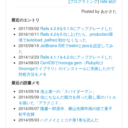
[
プログラミング
]
rails
紹介
Posted by あかさた
最近のエントリ
2017/05/02
Rails 4.2.8を5.1.0にアップグレードした
2016/10/11
Rails 4.2を5.0に上げたら、production環
境でautoload_pathsが効かなくなった
2015/09/15
JetBrains IDEでeslintとjscsを設定してみ
た
2014/12/23
Rails 4.1.1を4.2.0にアップグレードした
2014/08/03
CentOSでrroonga gem（Ruby向け
Groongaライブラリ）のインストールに失敗したので
対処方法をメモ
最近の読書メモ
2014/05/16
池上遼一の「スパイダーマン」
2014/05/09
虫にちなんだ能力を持った殺し屋のバトル
を描いた「アラクニド」
2014/05/07
隆慶一郎原作、横山光輝作画の捨て童子
松平忠輝
2014/05/03
ハクメイとミコチ第1巻を読んだ