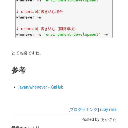
whenever 
-
s 
'environment=development'
# crontabに書き込む場合
whenever 
-
w

# crontabに書き込む（開発環境）
whenever 
-
s 
'environment=development'
-
w
とても楽ですね。
参考
javan/whenever - GitHub
[
プログラミング
]
ruby
rails
Posted by あかさた
最近のエントリ