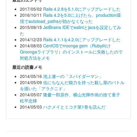
2017/05/02
Rails 4.2.8を5.1.0にアップグレードした
2016/10/11
Rails 4.2を5.0に上げたら、production環
境でautoload_pathsが効かなくなった
2015/09/15
JetBrains IDEでeslintとjscsを設定してみ
た
2014/12/23
Rails 4.1.1を4.2.0にアップグレードした
2014/08/03
CentOSでrroonga gem（Ruby向け
Groongaライブラリ）のインストールに失敗したので
対処方法をメモ
最近の読書メモ
2014/05/16
池上遼一の「スパイダーマン」
2014/05/09
虫にちなんだ能力を持った殺し屋のバトル
を描いた「アラクニド」
2014/05/07
隆慶一郎原作、横山光輝作画の捨て童子
松平忠輝
2014/05/03
ハクメイとミコチ第1巻を読んだ