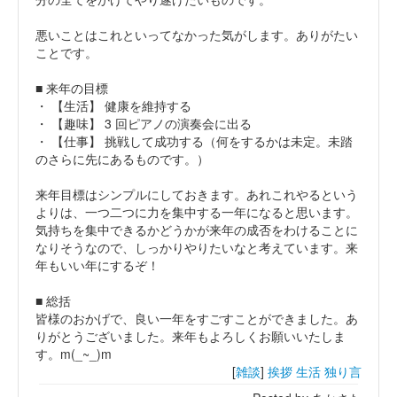
悪いことはこれといってなかった気がします。ありがたい
ことです。
■ 来年の目標
・ 【生活】 健康を維持する
・ 【趣味】 3 回ピアノの演奏会に出る
・ 【仕事】 挑戦して成功する（何をするかは未定。未踏
のさらに先にあるものです。）
来年目標はシンプルにしておきます。あれこれやるという
よりは、一つ二つに力を集中する一年になると思います。
気持ちを集中できるかどうかが来年の成否をわけることに
なりそうなので、しっかりやりたいなと考えています。来
年もいい年にするぞ！
■ 総括
皆様のおかげで、良い一年をすごすことができました。あ
りがとうございました。来年もよろしくお願いいたしま
す。m(_~_)m
[
雑談
]
挨拶
生活
独り言