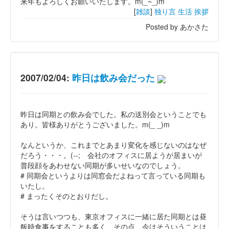
来年もよろしくお願いいたします。m(_~_)m
[
雑談
]
独り言
生活
挨拶
Posted by あかさた
2007/02/04:
昨日は飲み会だった
昨日は同期との飲み会でした。私の送別会ということでも
あり。皆様ありがとうございました。m(_ _)m
なんというか、これまでとあまり変化を感じないのはなぜ
だろう・・・。(--; 会社のオフィスに居ようが居まいが
普段顔をあわせない同期が多いせいなのでしょう。
# 同期会というよりは同窓会だよねって言っている同期も
いたし。
# まったくそのとおりだし。
そうは言いつつも、東京オフィスに一緒に居た同期とは昼
飯時食事をすることも多く、その点、今はそういうことは