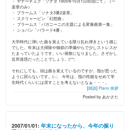
・ ヤナーチェク「ソナタ 1905年10月1日街頭にて」（一
楽章のみ）
・ ブラームス「ソナタ3番2楽章」
・ スクリャービン「幻想曲」
・ ブラームス「パガニーニの主題による変奏曲第一集」
・ ショパン「バラード4番」
大学時代に弾いた曲を覚えている限り乱れ弾きという感じ
でした。年末は大掃除や御節の準備やらで少しストレスが
たまっていたようです。いい発散になりました。さぞかし
近所迷惑だったことでしょう。(^^;
それにしても、頭は曲を覚えているのですが、指が思った
ように回らないです。(--; 今年は、指の性能をせめて学
生時代くらいには戻すことを考えないとなぁ・・・。
[
雑談
]
Piano
挨拶
Posted by あかさた
2007/01/01:
年末になったから、今年の振り