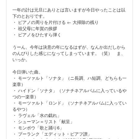
一年の計は元旦にありとは言いますが今日やったことは以
下のとおりです。
・ ピアノの周りを片付ける ← 大掃除の残り
・ 祖父母に年賀の挨拶
・ ピアノをひたすら弾く
うーん、今年は決意の年になるはずが、なんか出だしから
のんびりした感じになってしまっています。（笑） ま、
いっか。
今日弾いた曲。
・ モーツァルト「ソナタ」（ニ長調、ハ短調、どちらも一
楽章）
・ ハイドン「ソナタ」（ソナチネアルバムに入っているや
つの一楽章）
・ モーツァルト「ロンド」（ソナチネアルバムに入ってい
るやつ）
・ ラヴェル「水の戯れ」
・ シューマン＝リスト「献呈」
・ モンポウ「歌と踊り6」
・ プーランク「エディット・ピアフ讃」