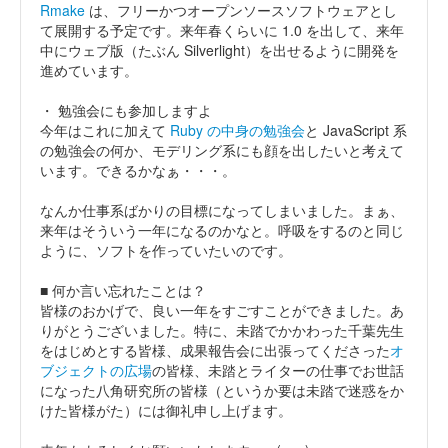
Rmake
は、フリーかつオープンソースソフトウェアとし
て展開する予定です。来年春くらいに 1.0 を出して、来年
中にウェブ版（たぶん Silverlight）を出せるように開発を
進めています。
・ 勉強会にも参加しますよ
今年はこれに加えて
Ruby の中身の勉強会
と JavaScript 系
の勉強会の何か、モデリング系にも顔を出したいと考えて
います。できるかなぁ・・・。
なんか仕事系ばかりの目標になってしまいました。まぁ、
来年はそういう一年になるのかなと。呼吸をするのと同じ
ように、ソフトを作っていたいのです。
■ 何か言い忘れたことは？
皆様のおかげで、良い一年をすごすことができました。あ
りがとうございました。特に、未踏でかかわった千葉先生
をはじめとする皆様、成果報告会に出張ってくださった
オ
ブジェクトの広場
の皆様、未踏とライターの仕事でお世話
になった八角研究所の皆様（というか要は未踏で迷惑をか
けた皆様がた）には御礼申し上げます。