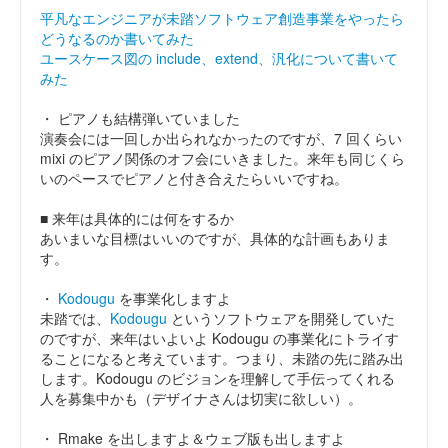
平凡なエンジニアが未踏ソフトウェア創造事業をやったら
どうなるのか書いてみた
ユースケース図の include、extend、汎化について書いて
みた
・ ピアノも結構弾いていました
演奏会には一回しか出られなかったのですが、7 回くらい
mixi のピアノ関係のオフ会にいきました。来年も同じくら
いのペースでピアノと付き合えたらいいですね。
■ 来年は具体的には何をするか
あいまいな目標はいいのですが、具体的な計画もありま
す。
・
Kodougu
を事業化しますよ
未踏では、
Kodougu
というソフトウェアを開発していた
のですが、来年はいよいよ Kodougu の事業化にトライす
ることになると考えています。つまり、未踏の先に踏み出
します。Kodougu のビジョンを理解して手伝ってくれる
人を募集中かも（デザイナさんは切実に欲しい）。
・ Rmake を出しますよ＆ウェブ版も出しますよ