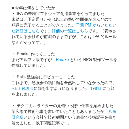
■ 今年は何をしていたか
・ IPA の未踏ソフトウェア創造事業をやってました
未踏は、予定通りかそれ以上の勢いで開発が進んだので、
順調に完了することができました。
千葉 PM からいただい
た評価はこちら
です。
評価の一覧はこちら
です。（表示さ
れている会社名が前職のままですが、これは IPA 的ルール
なんだそうです。）
・ Rmake 作ってました
まだアルファ版ですが、
Rmake
という RPG 製作ツールを
作成していました。
・ Rails 勉強会にデビューしました
これまで、勉強会の類に顔を全然出していなかったので、
Rails 勉強会
に顔を出すようになりました。
1981s
にも顔
を出しました。
・ テクニカルライターの見習いっぽい仕事を始めました
某広場で技術記事を書いていたこともありましたが、
八角
研究所
という会社で技術顧問という肩書で技術記事を書き
始めました。以下関連記事です。