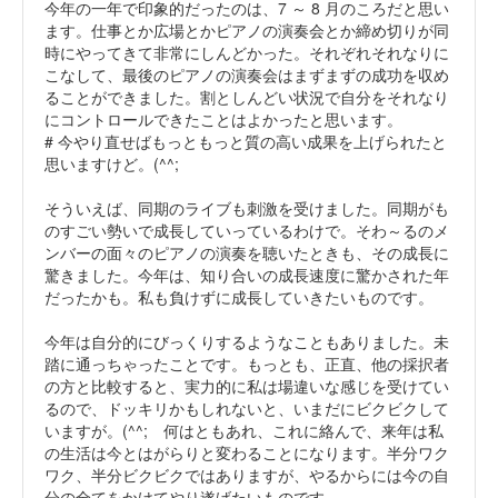
今年の一年で印象的だったのは、7 ～ 8 月のころだと思い
ます。仕事とか広場とかピアノの演奏会とか締め切りが同
時にやってきて非常にしんどかった。それぞれそれなりに
こなして、最後のピアノの演奏会はまずまずの成功を収め
ることができました。割としんどい状況で自分をそれなり
にコントロールできたことはよかったと思います。
# 今やり直せばもっともっと質の高い成果を上げられたと
思いますけど。(^^;
そういえば、同期のライブも刺激を受けました。同期がも
のすごい勢いで成長していっているわけで。そわ～るのメ
ンバーの面々のピアノの演奏を聴いたときも、その成長に
驚きました。今年は、知り合いの成長速度に驚かされた年
だったかも。私も負けずに成長していきたいものです。
今年は自分的にびっくりするようなこともありました。未
踏に通っちゃったことです。もっとも、正直、他の採択者
の方と比較すると、実力的に私は場違いな感じを受けてい
るので、ドッキリかもしれないと、いまだにビクビクして
いますが。(^^; 何はともあれ、これに絡んで、来年は私
の生活は今とはがらりと変わることになります。半分ワク
ワク、半分ビクビクではありますが、やるからには今の自
分の全てをかけてやり遂げたいものです。