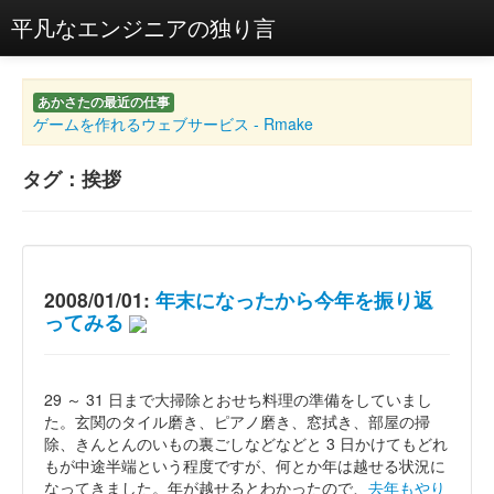
平凡なエンジニアの独り言
あかさたの最近の仕事
ゲームを作れるウェブサービス - Rmake
タグ：挨拶
2008/01/01:
年末になったから今年を振り返
ってみる
29 ～ 31 日まで大掃除とおせち料理の準備をしていまし
た。玄関のタイル磨き、ピアノ磨き、窓拭き、部屋の掃
除、きんとんのいもの裏ごしなどなどと 3 日かけてもどれ
もが中途半端という程度ですが、何とか年は越せる状況に
なってきました。年が越せるとわかったので、
去年もやり