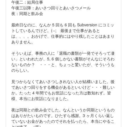
午後二：結局仕事
午後三以降：あいさつ回りとあいさつメール
夜：同期と飲み会
最終日なのに、なんか 5 回も 6 回も Subversion にコミッ
トしているんでけど。(--; 最後まで仕事があると
は、、、。おかげで、仕事的にはやり残したことはあまり
ありません。
そういえば、事務の人に「退職の書類が一発でそろって凄
い」といわれたが、5, 6 個しかない書類がそんなにそろわ
ないものか？ ・・・と、ちょっと驚いたが、そういうも
のらしい。
見つからなくてあいさつしきれない人が結構いました。後
であいさつ回りをする機会があるといいけど・・・難しい
か。たった 4 年間でもお世話になった方は数知れず。皆
様、本当にお世話になりました。
夜は同期との飲み会でした。なんというか同期というもの
はありがたいものです。ひたすら感謝。3 ヶ月くらい返し
ていないお金があったのでそれを払ったら、本当にやるこ
とは終了。（笑）