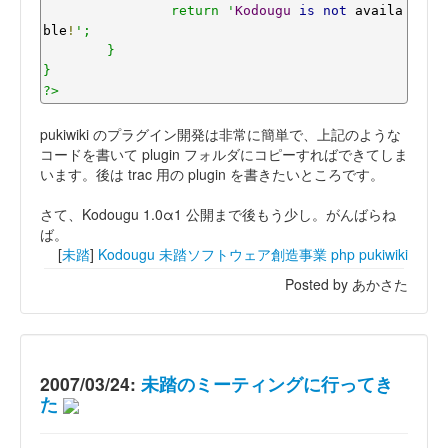
		return '
Kodougu
is
not
 availa
ble
!
';

	}

}

?>
pukiwiki のプラグイン開発は非常に簡単で、上記のような
コードを書いて plugin フォルダにコピーすればできてしま
います。後は trac 用の plugin を書きたいところです。
さて、Kodougu 1.0α1 公開まで後もう少し。がんばらね
ば。
[
未踏
]
Kodougu
未踏ソフトウェア創造事業
php
pukiwiki
Posted by あかさた
2007/03/24:
未踏のミーティングに行ってき
た