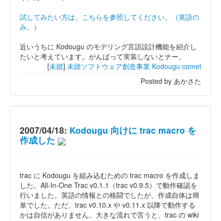
試してみたい方は、こちらを参照してください。（英語の
み。）
近いうちに Kodougu のモデリング言語設計機能を紹介し
たいと考えています。がんばって実装しないとナー。
[
未踏
]
未踏ソフトウェア創造事業
Kodougu
comet
Posted by あかさた
2007/04/18:
Kodougu 向けに trac macro を
作成した
trac に Kodougu を組み込むための trac macro を作成しま
した。All-In-One Trac v0.1.1（trac v0.9.5）で動作確認を
行いました。英語の情報との格闘でしたが、作成自体は簡
単でした。ただ、trac v0.10.x や v0.11.x 以降で動作する
かは自信がありません。大きな流れで言うと、trac の wiki