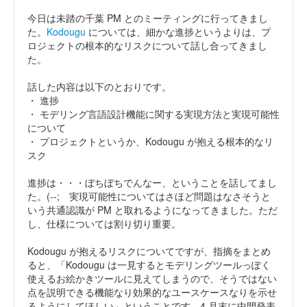
今日は未踏の千葉 PM とのミーティングに行ってきまし
た。
Kodougu
については、細かな進捗というよりは、プ
ロジェクトの根本的なリスクについて話し合ってきまし
た。
話した内容は以下のとおりです。
・ 進捗
・ モデリング言語設計機能に関する実現方法と実現可能性
について
・ プロジェクトというか、Kodougu が抱える根本的なリ
スク
進捗は・・・ぼちぼちでんなー、ということを話してまし
た。(--; 実現可能性についてはさほど問題はなさそうと
いう共通認識が PM と取れるようになってきました。ただ
し、仕様については割り切り重要。
Kodougu が抱えるリスクについてですが、指摘をまとめ
ると、「Kodougu は一見するとモデリングツールっぽく
使えるお絵かきツールに見えてしまうので、そうではない
点を説明できる機能なり効果的なユースケースなりを示せ
るようにしてほしい」ということです。4 月末に中間発表