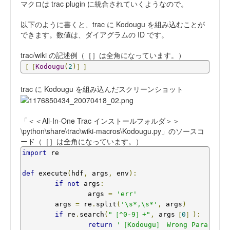
マクロは trac plugin に統合されていくようなので。
以下のように書くと、trac に Kodougu を組み込むことが
できます。数値は、ダイアグラムの ID です。
trac/wiki の記述例（［］は全角になっています。）
［［
Kodougu
(
2
)］］
trac に Kodougu を組み込んだスクリーンショット
「＜＜All-In-One Trac インストールフォルダ＞＞
\python\share\trac\wiki-macros\Kodougu.py」のソースコ
ード（［］は全角になっています。）
import
 re

def
 execute
(
hdf
,
 args
,
 env
):
if
not
 args
:
		args 
=
'err'
	args 
=
 re
.
split
(
'\s*,\s*'
,
 args
)
if
 re
.
search
(
"［^0-9］+"
,
 args
［
0
］):
return
'［Kodougu］ Wrong Para