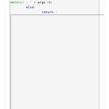
meters! - '
+
 args
［
0
］
else
:
return
'