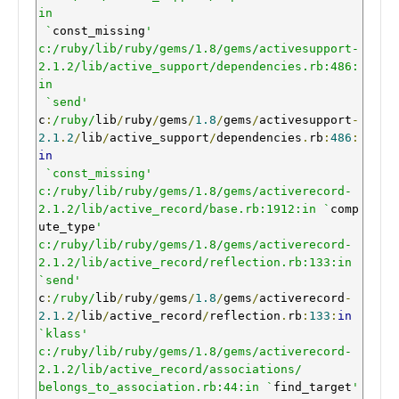
in

 `
const_missing
'

c:/ruby/lib/ruby/gems/1.8/gems/activesupport-
2.1.2/lib/active_support/dependencies.rb:486:
in

 `send'
c
:
/ruby/
lib
/
ruby
/
gems
/
1.8
/
gems
/
activesupport
-
2.1
.
2
/
lib
/
active_support
/
dependencies
.
rb
:
486
:
in
`const_missing'

c:/ruby/lib/ruby/gems/1.8/gems/activerecord-
2.1.2/lib/active_record/base.rb:1912:in `
comp
ute_type
'

c:/ruby/lib/ruby/gems/1.8/gems/activerecord-
2.1.2/lib/active_record/reflection.rb:133:in 
`send'
c
:
/ruby/
lib
/
ruby
/
gems
/
1.8
/
gems
/
activerecord
-
2.1
.
2
/
lib
/
active_record
/
reflection
.
rb
:
133
:
in
`klass'

c:/ruby/lib/ruby/gems/1.8/gems/activerecord-
2.1.2/lib/active_record/associations/

belongs_to_association.rb:44:in `
find_target
'
