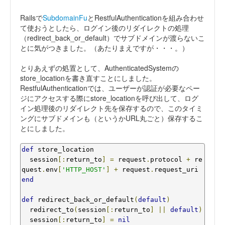
Railsで
SubdomainFu
とRestfulAuthenticationを組み合わせ
て使おうとしたら、ログイン後のリダイレクトの処理
（redirect_back_or_default）でサブドメインが渡らないこ
とに気がつきました。（あたりまえですが・・・。）
とりあえずの処置として、AuthenticatedSystemの
store_locationを書き直すことにしました。
RestfulAuthenticationでは、ユーザーが認証が必要なペー
ジにアクセスする際にstore_locationを呼び出して、ログ
イン処理後のリダイレクト先を保存するので、このタイミ
ングにサブドメインも（というかURL丸ごと）保存するこ
とにしました。
def
 store_location

  session
[:
return_to
]
=
 request
.
protocol 
+
 re
quest
.
env
[
'HTTP_HOST'
]
+
 request
.
end
def
 redirect_back_or_default
(
default
)
  redirect_to
(
session
[:
return_to
]
||
default
)
  session
[:
return_to
]
=
nil