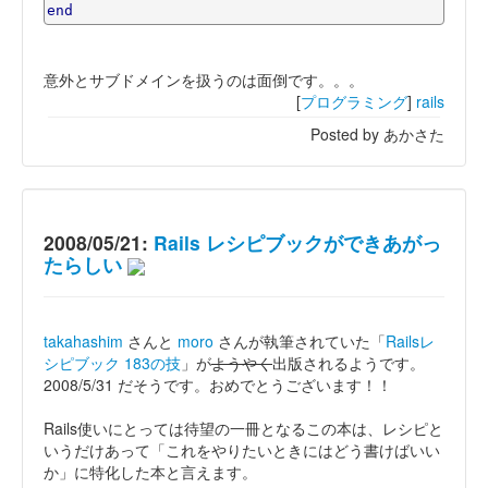
end
意外とサブドメインを扱うのは面倒です。。。
[
プログラミング
]
rails
Posted by あかさた
2008/05/21:
Rails レシピブックができあがっ
たらしい
takahashim
さんと
moro
さんが執筆されていた「
Railsレ
シピブック 183の技
」が
ようやく
出版されるようです。
2008/5/31 だそうです。おめでとうございます！！
Rails使いにとっては待望の一冊となるこの本は、レシピと
いうだけあって「これをやりたいときにはどう書けばいい
か」に特化した本と言えます。