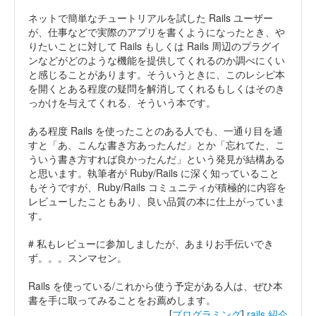
ネットで簡単なチュートリアルを試した Rails ユーザー
が、仕事などで実際のアプリを書くようになったとき、や
りたいことに対して Rails もしくは Rails 周辺のプラグイ
ンなどがどのような機能を提供してくれるのか調べにくい
と感じることがあります。そういうときに、このレシピ本
を開くとある程度の疑問を解消してくれるもしくはそのき
っかけを与えてくれる、そういう本です。
ある程度 Rails を使ったことのある人でも、一通り目を通
すと「あ、こんな書き方あったんだ」とか「忘れてた、こ
ういう書き方すれば良かったんだ」という発見が結構ある
と思います。執筆者が Ruby/Rails に深く知っていること
もそうですが、Ruby/Rails コミュニティが積極的に内容を
レビューしたこともあり、良い品質の本に仕上がっていま
す。
# 私もレビューに参加しましたが、あまりお手伝いでき
ず。。。スンマセン。
Rails を使っている/これから使う予定がある人は、ぜひ本
書を手に取ってみることをお薦めします。
[
プログラミング
]
rails
紹介