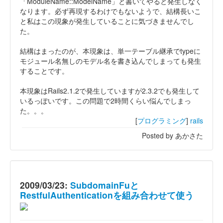
「ModuleName::ModelName」と書いてやると発生しなく
なります。必ず再現するわけでもないようで、結構長いこ
と私はこの現象が発生していることに気づきませんでし
た。
結構はまったのが、本現象は、単一テーブル継承でtypeに
モジュール名無しのモデル名を書き込んでしまっても発生
することです。
本現象はRails2.1.2で発生していますが2.3.2でも発生して
いるっぽいです。この問題で2時間くらい悩んでしまっ
た。。。
[
プログラミング
]
rails
Posted by あかさた
2009/03/23:
SubdomainFuと
RestfulAuthenticationを組み合わせて使う