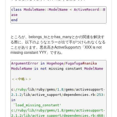
class
ModuleName
::
ModelName
<
ActiveRecord
::
B
ase
end
ところが、belongs_toとかhas_manyとかの関連を解決す
る際に、以下のようなエラーが出て手がつけられなくなる
ことがあります。悪名高きActiveSupportの「XXX is not
missing constant YYY」ですね。
ArgumentError
in
Hogehoge
/
Fugafuga
#nanika
ModuleName
is
not
 missing constant 
ModelName
＜＜中略＞＞
c
:
/ruby/
lib
/
ruby
/
gems
/
1.8
/
gems
/
activesupport
-
2.1
.
2
/
lib
/
active_support
/
dependencies
.
rb
:
253
:
in
`load_missing_constant'

c:/ruby/lib/ruby/gems/1.8/gems/activesupport-
2.1.2/lib/active_support/dependencies.rb:468: