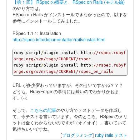
【第 1 回】 RSpec の概要と、RSpec on Rails (モデル編)
のやり方では,
RSpec on Rails がインストールできなかったので、以下を
参考にインストールしてみました。
RSpec-1.1.1: Installation
http://rspec.info/documentation/rails/install.html
ruby script
/
plugin install http
:
//rspec.rubyf
orge.org/svn/tags/CURRENT/rspec
ruby script
/
plugin install http
:
//rspec.rubyf
orge.org/svn/tags/CURRENT/rspec_on_rails
URL が多少変わっていますが、そのせいですかね？？？
どうも、RubyForge の事情には疎いのでわかりかねま
す。(--;
そして、
こちらの記事
のやり方でテストデータを作成し
て、今テストを書いています。今のところ、RSpec のメリ
ットは全くわからないのですが（オイオイ）、書いていて
気持ちいいですね。
[
プログラミング
]
ruby
rails
テスト