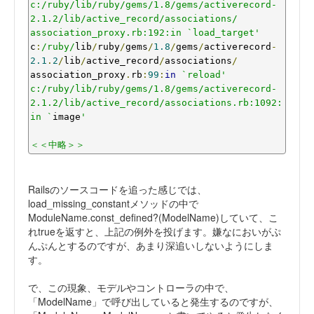
c:/ruby/lib/ruby/gems/1.8/gems/activerecord-
2.1.2/lib/active_record/associations/

association_proxy.rb:192:in `load_target'
c
:
/ruby/
lib
/
ruby
/
gems
/
1.8
/
gems
/
activerecord
-
2.1
.
2
/
lib
/
active_record
/
associations
/
association_proxy
.
rb
:
99
:
in
`reload'

c:/ruby/lib/ruby/gems/1.8/gems/activerecord-
2.1.2/lib/active_record/associations.rb:1092:
in `
image
'

＜＜中略＞＞
Railsのソースコードを追った感じでは、
load_missing_constantメソッドの中で
ModuleName.const_defined?(ModelName)していて、こ
れtrueを返すと、上記の例外を投げます。嫌なにおいがぷ
んぷんとするのですが、あまり深追いしないようにしま
す。
で、この現象、モデルやコントローラの中で、
「ModelName」で呼び出していると発生するのですが、