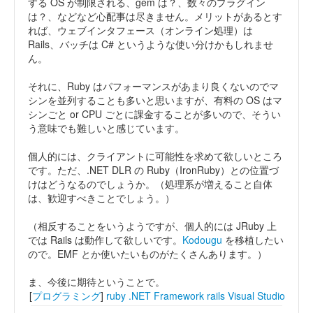
する OS が制限される、gem は？、数々のプラグイン
は？、などなど心配事は尽きません。メリットがあるとす
れば、ウェブインタフェース（オンライン処理）は
Rails、バッチは C# というような使い分けかもしれませ
ん。
それに、Ruby はパフォーマンスがあまり良くないのでマ
シンを並列することも多いと思いますが、有料の OS はマ
シンごと or CPU ごとに課金することが多いので、そうい
う意味でも難しいと感じています。
個人的には、クライアントに可能性を求めて欲しいところ
です。ただ、.NET DLR の Ruby（IronRuby）との位置づ
けはどうなるのでしょうか。（処理系が増えること自体
は、歓迎すべきことでしょう。）
（相反することをいうようですが、個人的には JRuby 上
では Rails は動作して欲しいです。
Kodougu
を移植したい
ので。EMF とか使いたいものがたくさんあります。）
ま、今後に期待ということで。
[
プログラミング
]
ruby
.NET Framework
rails
Visual Studio