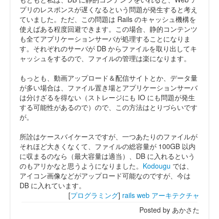
プリのレスポンスが遅くなるという問題が発生すると考え
ていました。ただ、この問題は Rails のキャッシュ機構を
使えばある程度回避できます。この場合、静的コンテンツ
も全てアプリケーションサーバが処理することになりま
す。それぞれのサーバが DB からファイルを取り出してキ
ャッシュをするので、ファイルの管理は楽になります。
もっとも、動画アップロード＆配信サイトとか、データ量
が多い場合は、ファイル置き場とアプリケーションサーバ
は分けざるを得ない（ストレージにも IO にも問題が発生
する可能性があるので）ので、この方法はとりづらいです
が。
所詮はケースバイケースですが、一つあたりのファイルが
それほど大きくなくて、ファイルの総容量が 100GB 以内
に収まるのなら（最大容量は適当）、DB に入れるという
のもアリかなと思うようになりました。
Kodougu
では、
アイコン画像などがアップロード可能なのですが、今は
DB に入れています。
[
プログラミング
]
rails
web
アーキテクチャ
Posted by あかさた