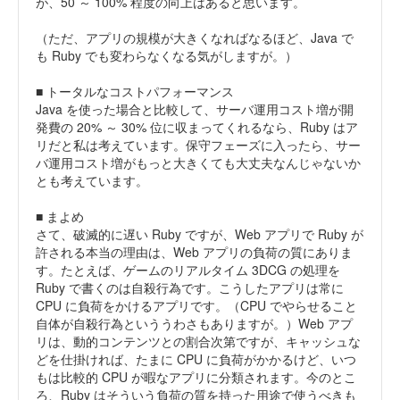
が、50 ～ 100% 程度の向上はあると思います。
（ただ、アプリの規模が大きくなればなるほど、Java で
も Ruby でも変わらなくなる気がしますが。）
■ トータルなコストパフォーマンス
Java を使った場合と比較して、サーバ運用コスト増が開
発費の 20% ～ 30% 位に収まってくれるなら、Ruby はア
リだと私は考えています。保守フェーズに入ったら、サー
バ運用コスト増がもっと大きくても大丈夫なんじゃないか
とも考えています。
■ まよめ
さて、破滅的に遅い Ruby ですが、Web アプリで Ruby が
許される本当の理由は、Web アプリの負荷の質にありま
す。たとえば、ゲームのリアルタイム 3DCG の処理を
Ruby で書くのは自殺行為です。こうしたアプリは常に
CPU に負荷をかけるアプリです。（CPU でやらせること
自体が自殺行為といううわさもありますが。）Web アプ
リは、動的コンテンツとの割合次第ですが、キャッシュな
どを仕掛ければ、たまに CPU に負荷がかかるけど、いつ
もは比較的 CPU が暇なアプリに分類されます。今のとこ
ろ、Ruby はそういう負荷の質を持った用途で使うべきも