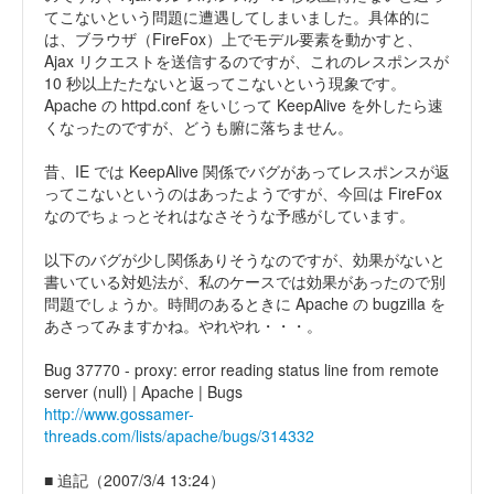
てこないという問題に遭遇してしまいました。具体的に
は、ブラウザ（FireFox）上でモデル要素を動かすと、
Ajax リクエストを送信するのですが、これのレスポンスが
10 秒以上たたないと返ってこないという現象です。
Apache の httpd.conf をいじって KeepAlive を外したら速
くなったのですが、どうも腑に落ちません。
昔、IE では KeepAlive 関係でバグがあってレスポンスが返
ってこないというのはあったようですが、今回は FireFox
なのでちょっとそれはなさそうな予感がしています。
以下のバグが少し関係ありそうなのですが、効果がないと
書いている対処法が、私のケースでは効果があったので別
問題でしょうか。時間のあるときに Apache の bugzilla を
あさってみますかね。やれやれ・・・。
Bug 37770 - proxy: error reading status line from remote
server (null) | Apache | Bugs
http://www.gossamer-
threads.com/lists/apache/bugs/314332
■ 追記（2007/3/4 13:24）