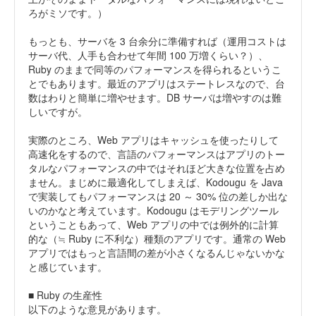
ろがミソです。）
もっとも、サーバを 3 台余分に準備すれば（運用コストは
サーバ代、人手も合わせて年間 100 万増くらい？）、
Ruby のままで同等のパフォーマンスを得られるというこ
とでもあります。最近のアプリはステートレスなので、台
数はわりと簡単に増やせます。DB サーバは増やすのは難
しいですが。
実際のところ、Web アプリはキャッシュを使ったりして
高速化をするので、言語のパフォーマンスはアプリのトー
タルなパフォーマンスの中ではそれほど大きな位置を占め
ません。まじめに最適化してしまえば、Kodougu を Java
で実装してもパフォーマンスは 20 ～ 30% 位の差しか出な
いのかなと考えています。Kodougu はモデリングツール
ということもあって、Web アプリの中では例外的に計算
的な（≒ Ruby に不利な）種類のアプリです。通常の Web
アプリではもっと言語間の差が小さくなるんじゃないかな
と感じています。
■ Ruby の生産性
以下のような意見があります。