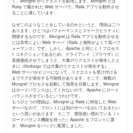
て、Mongrel がリクエストを処理します。Mongrel とは
Ruby で書かれた Web サーバで、Rails アプリを動作させ
ることに適しています。
なぜこのようなことをしているのかというと、理由は二つ
あります。ひとつはパフォーマンスとスケーラビリティに
関係するものです。Mongrel は Rails アプリを動作させる
には非常によい Web サーバ（Rails と相性がよくて高パフ
ォーマンス）です。しかし、Apache と同じく 1 プロセス
1 コネクションであるため、クライアント（ブラウザ）に
直接接続させてしまうと、大量のリクエストが発生したと
きに（Kodougu では大量のリクエストが発生する）、
Web サーバがビジーになって、リクエストを受け付ける
までラグが発生する可能性があります。そこで、複数の
Mongrel プロセスを起動して負荷を分散します。Mongrel
はロードバランスはしてくれないので、Apache にロード
バランスさせているというわけです。
もうひとつの理由は、Mongrel は Rails に特化した Web
サーバなので、フロントには別のサーバをおいておきたい
という思いがあります。そこで、普段使い慣れている（＋
ロードバランス機能を持った）Apache をフロントに置
き、Mongrel をバックに配置しました。