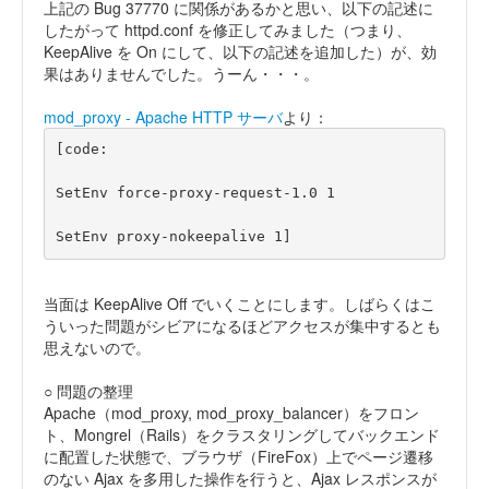
上記の Bug 37770 に関係があるかと思い、以下の記述に
したがって httpd.conf を修正してみました（つまり、
KeepAlive を On にして、以下の記述を追加した）が、効
果はありませんでした。うーん・・・。
mod_proxy - Apache HTTP サーバ
より：
SetEnv proxy-nokeepalive 1]
当面は KeepAlive Off でいくことにします。しばらくはこ
ういった問題がシビアになるほどアクセスが集中するとも
思えないので。
○ 問題の整理
Apache（mod_proxy, mod_proxy_balancer）をフロン
ト、Mongrel（Rails）をクラスタリングしてバックエンド
に配置した状態で、ブラウザ（FireFox）上でページ遷移
のない Ajax を多用した操作を行うと、Ajax レスポンスが