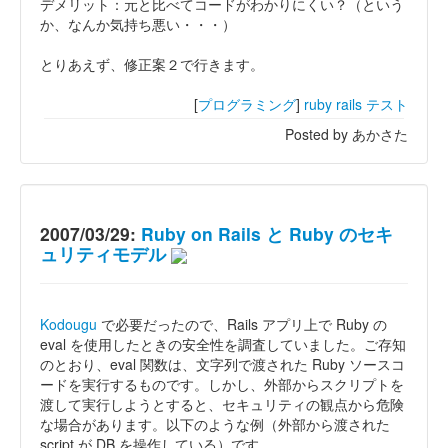
デメリット：元と比べてコードがわかりにくい？（という
か、なんか気持ち悪い・・・）
とりあえず、修正案２で行きます。
[
プログラミング
]
ruby
rails
テスト
Posted by あかさた
2007/03/29:
Ruby on Rails と Ruby のセキ
ュリティモデル
Kodougu
で必要だったので、Rails アプリ上で Ruby の
eval を使用したときの安全性を調査していました。ご存知
のとおり、eval 関数は、文字列で渡された Ruby ソースコ
ードを実行するものです。しかし、外部からスクリプトを
渡して実行しようとすると、セキュリティの観点から危険
な場合があります。以下のような例（外部から渡された
script が DB を操作している）です。