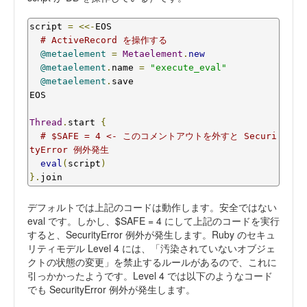
script 
=
<<-
EOS

# ActiveRecord を操作する
@metaelement
=
Metaelement
.
new
@metaelement
.
name 
=
"execute_eval"
@metaelement
.
save

EOS

Thread
.
start 
{
# $SAFE = 4 <- このコメントアウトを外すと Securi
tyError 例外発生
eval
(
script
)
}.
join
デフォルトでは上記のコードは動作します。安全ではない
eval です。しかし、$SAFE = 4 にして上記のコードを実行
すると、SecurityError 例外が発生します。Ruby のセキュ
リティモデル Level 4 には、「汚染されていないオブジェ
クトの状態の変更」を禁止するルールがあるので、これに
引っかかったようです。Level 4 では以下のようなコード
でも SecurityError 例外が発生します。