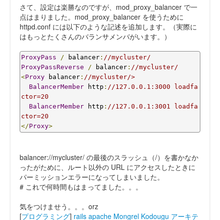
さて、設定は楽勝なのですが、mod_proxy_balancer で一
点はまりました。mod_proxy_balancer を使うために
httpd.conf には以下のような記述を追加します。（実際に
はもっとたくさんのバランサメンバがいます。）
ProxyPass
/
 balancer
:
//mycluster/
ProxyPassReverse
/
 balancer
:
//mycluster/
<
Proxy
 balancer
:
//mycluster/>
BalancerMember
 http
:
//127.0.0.1:3000 loadfa
ctor=20
BalancerMember
 http
:
//127.0.0.1:3001 loadfa
ctor=20
</
Proxy
>
balancer://mycluster/ の最後のスラッシュ（/）を書かなか
ったがために、ルート以外の URL にアクセスしたときに
パーミッションエラーになってしまいました。
# これで何時間もはまってました。。。
気をつけませう。。。orz
[
プログラミング
]
rails
apache
Mongrel
Kodougu
アーキテ