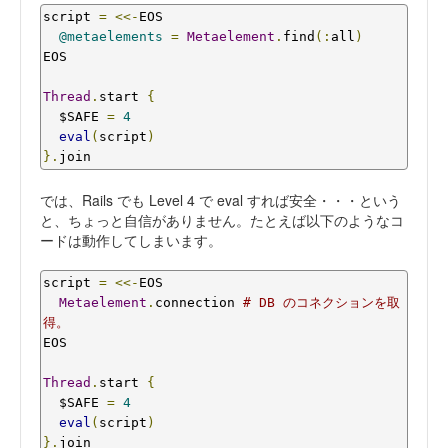
script 
=
<<-
EOS

@metaelements
=
Metaelement
.
find
(:
all
)
EOS

Thread
.
start 
{
  $SAFE 
=
4
eval
(
script
)
}.
join
では、Rails でも Level 4 で eval すれば安全・・・という
と、ちょっと自信がありません。たとえば以下のようなコ
ードは動作してしまいます。
script 
=
<<-
EOS

Metaelement
.
connection 
# DB のコネクションを取
得。
EOS

Thread
.
start 
{
  $SAFE 
=
4
eval
(
script
)
}.
join