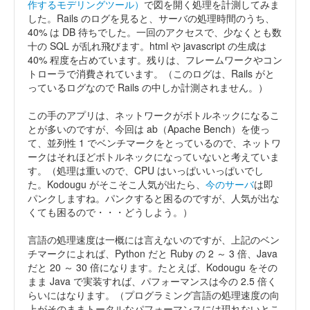
作するモデリングツール）
で図を開く処理を計測してみま
した。Rails のログを見ると、サーバの処理時間のうち、
40% は DB 待ちでした。一回のアクセスで、少なくとも数
十の SQL が乱れ飛びます。html や javascript の生成は
40% 程度を占めています。残りは、フレームワークやコン
トローラで消費されています。（このログは、Rails がと
っているログなので Rails の中しか計測されません。）
この手のアプリは、ネットワークがボトルネックになるこ
とが多いのですが、今回は ab（Apache Bench）を使っ
て、並列性 1 でベンチマークをとっているので、ネットワ
ークはそれほどボトルネックになっていないと考えていま
す。（処理は重いので、CPU はいっぱいいっぱいでし
た。Kodougu がそこそこ人気が出たら、
今のサーバ
は即
パンクしますね。パンクすると困るのですが、人気が出な
くても困るので・・・どうしよう。）
言語の処理速度は一概には言えないのですが、上記のベン
チマークによれば、Python だと Ruby の 2 ～ 3 倍、Java
だと 20 ～ 30 倍になります。たとえば、Kodougu をその
まま Java で実装すれば、パフォーマンスは今の 2.5 倍く
らいにはなります。（プログラミング言語の処理速度の向
上がそのままトータルなパフォーマンスには現れないとこ