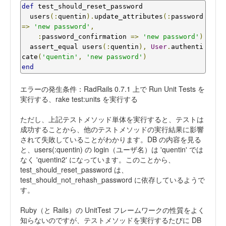
def
 test_should_reset_password

  users
(:
quentin
).
update_attributes
(:
password 
=>
'new password'
,
:
password_confirmation 
=>
'new password'
)
  assert_equal users
(:
quentin
),
User
.
authenti
cate
(
'quentin'
,
'new password'
)
end
エラーの発生条件：RadRails 0.7.1 上で Run Unit Tests を
実行する、rake test:units を実行する
ただし、上記テストメソッド単体を実行すると、テストは
成功することから、他のテストメソッドの実行結果に影響
されて失敗していることがわかります。DB の内容を見る
と、users(:quentin) の login（ユーザ名）は 'quentin' では
なく 'quentin2' になっています。このことから、
test_should_reset_password は、
test_should_not_rehash_password に依存しているようで
す。
Ruby（と Rails）の UnitTest フレームワークの性質をよく
知らないのですが、テストメソッドを実行するたびに DB