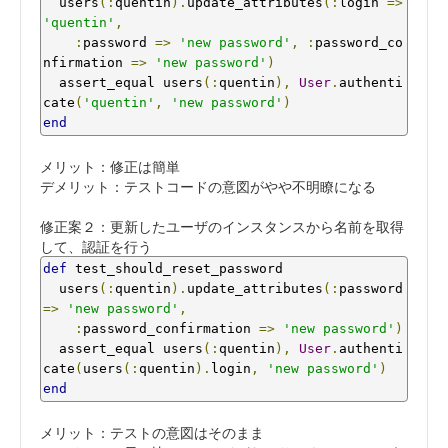
  users
(:
quentin
).
update_attributes
(:
login 
=>
'quentin'
,
:
password 
=>
'new password'
,
:
password_co
nfirmation 
=>
'new password'
)
  assert_equal users
(:
quentin
),
User
.
authenti
cate
(
'quentin'
,
'new password'
)
end
メリット：修正は簡単
デメリット：テストコードの意図がやや不明瞭になる
修正案２：更新したユーザのインスタンスから名前を取得
して、認証を行う
def
 test_should_reset_password

  users
(:
quentin
).
update_attributes
(:
password 
=>
'new password'
,
:
password_confirmation 
=>
'new password'
)
  assert_equal users
(:
quentin
),
User
.
authenti
cate
(
users
(:
quentin
).
login
,
'new password'
)
end
メリット：テストの意図はそのまま